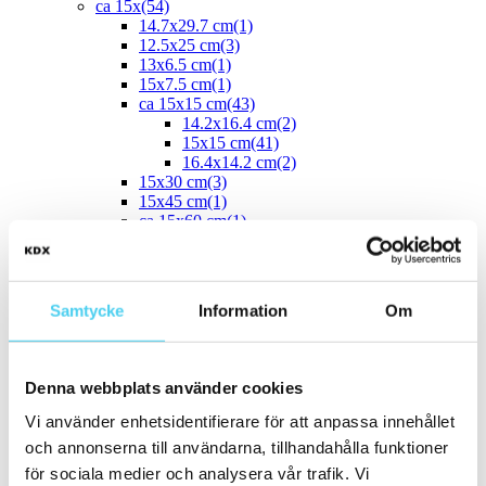
ca 15x
(54)
14.7x29.7 cm
(1)
12.5x25 cm
(3)
13x6.5 cm
(1)
15x7.5 cm
(1)
ca 15x15 cm
(43)
14.2x16.4 cm
(2)
15x15 cm
(41)
16.4x14.2 cm
(2)
15x30 cm
(3)
15x45 cm
(1)
ca 15x60 cm
(1)
15x60 cm
(1)
ca 20x
(33)
ca 20x20 cm
(22)
20x20 cm
(22)
Samtycke
Information
Om
20x5 cm
(2)
20x10 cm
(4)
20x25 cm
(1)
20x30 cm
(1)
Denna webbplats använder cookies
20x40 cm
(1)
ca 20x60 cm
(2)
Vi använder enhetsidentifierare för att anpassa innehållet
20x58 cm
(1)
och annonserna till användarna, tillhandahålla funktioner
20x60 cm
(1)
för sociala medier och analysera vår trafik. Vi
Mellan (25 - 50 cm)
(67)