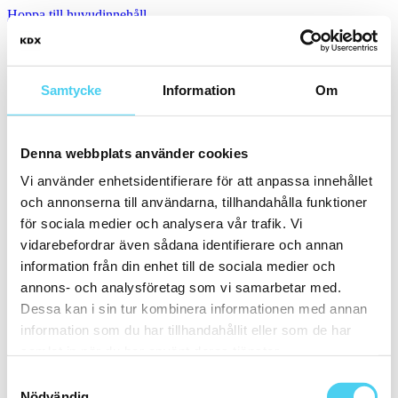
Hoppa till huvudinnehåll
Webbshop
Kakeldaxgruppen blir Centro
Samtycke
Information
Om
Leveransvillkor e-handel
Integritetspolicy
Denna webbplats använder cookies
Meny
Vi använder enhetsidentifierare för att anpassa innehållet
CENTRO SALE
och annonserna till användarna, tillhandahålla funktioner
för sociala medier och analysera vår trafik. Vi
Outlet för kakel, klinker och granitkeramik.
vidarebefordrar även sådana identifierare och annan
Kakeldaxgruppen har gått samman med Centro Kakel & Klinker
information från din enhet till de sociala medier och
och tillsammans blir Sveriges största aktör inom kakel och klinker.
annons- och analysföretag som vi samarbetar med.
Läs mer här!
Dessa kan i sin tur kombinera informationen med annan
Webbshop
information som du har tillhandahållit eller som de har
samlat in när du har använt deras tjänster.
Kontakt
Samtyckesval
Kundservice Konsument
Nödvändig