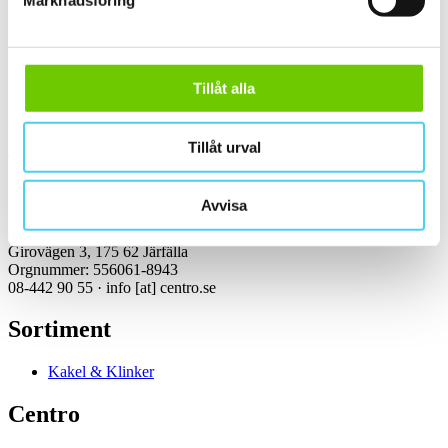
Marknadsföring
Kontakt
Tillåt alla
Kundservice Konsument
Öppettider:
Vardagar 07:00-16:00
Tillåt urval
Tel: 08-442 90 55
Mejl:
info
[at]
centro.se
Avvisa
Centro Kakel & Klinker AB
Girovägen 3, 175 62 Järfälla
Orgnummer: 556061-8943
08-442 90 55 ·
info
[at]
centro.se
Sortiment
Kakel & Klinker
Centro