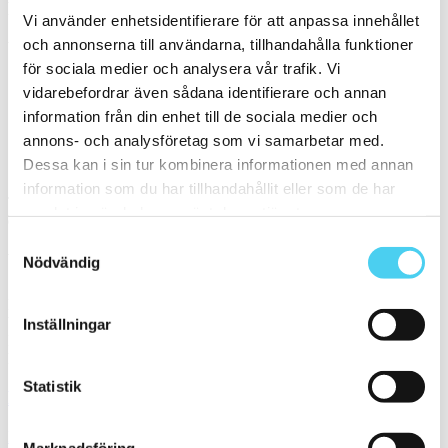
Filtrera på en Serie
Vi använder enhetsidentifierare för att anpassa innehållet
och annonserna till användarna, tillhandahålla funktioner
Välj en eller flera serier:
för sociala medier och analysera vår trafik. Vi
vidarebefordrar även sådana identifierare och annan
Evoque
information från din enhet till de sociala medier och
Uniche
annons- och analysföretag som vi samarbetar med.
Sortera
Dessa kan i sin tur kombinera informationen med annan
information som du har tillhandahållit eller som de har
Tyvärr gav sökningen inget resultat. Välj gärna en kategori nedan
samlat in när du har använt deras tjänster.
eller gör om din sökning.
Samtyckesval
Webbshop
Nödvändig
Handla kakel, och klinker online. I vår webbshop outlet hittar ni ett
brett utbud till riktigt bra priser.
Inställningar
Med över 30 år i branschen är vi experter på allt inom kakel och
klinker.
Statistik
Kakel & klinker
Kakel, klinker, mosaik och granitkeramik →