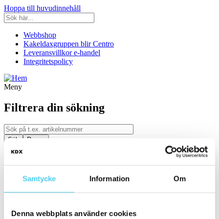
Hoppa till huvudinnehåll
Webbshop
Kakeldaxgruppen blir Centro
Leveransvillkor e-handel
Integritetspolicy
Meny
Filtrera din sökning
Kategori
Ställ in filter:
Kategori
Samtycke
Information
Om
Kakel & Klinker
Serie
Denna webbplats använder cookies