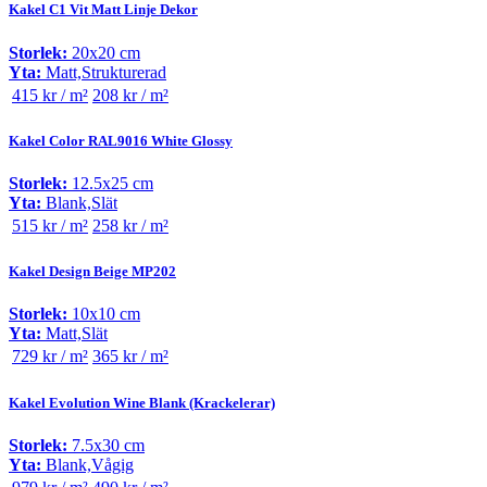
Kakel C1 Vit Matt Linje Dekor
Storlek:
20x20 cm
Yta:
Matt,Strukturerad
415 kr / m²
208 kr / m²
Kakel Color RAL9016 White Glossy
Storlek:
12.5x25 cm
Yta:
Blank,Slät
515 kr / m²
258 kr / m²
Kakel Design Beige MP202
Storlek:
10x10 cm
Yta:
Matt,Slät
729 kr / m²
365 kr / m²
Kakel Evolution Wine Blank (Krackelerar)
Storlek:
7.5x30 cm
Yta:
Blank,Vågig