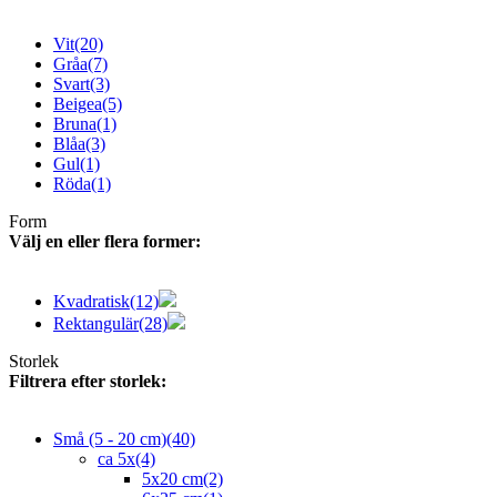
Vit
(20)
Gråa
(7)
Svart
(3)
Beigea
(5)
Bruna
(1)
Blåa
(3)
Gul
(1)
Röda
(1)
Form
Välj en eller flera former:
Kvadratisk
(12)
Rektangulär
(28)
Storlek
Filtrera efter storlek:
Små (5 - 20 cm)
(40)
ca 5x
(4)
5x20 cm
(2)