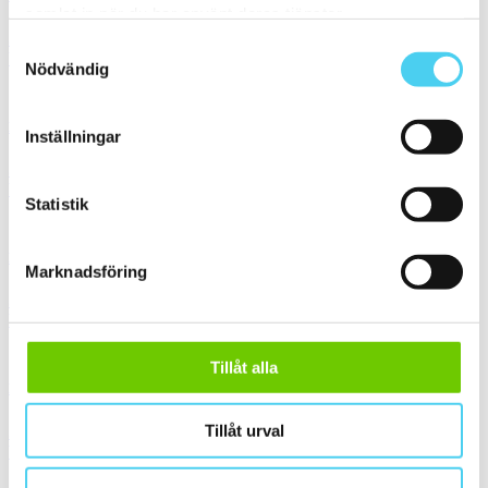
samlat in när du har använt deras tjänster.
Storlek:
10x10 cm
Samtyckesval
Yta:
Matt,Slät
Nödvändig
1 619 kr / m²
810 kr / m²
Kakel 15230-1515 Plain Mouse Grey Plain Satin
Inställningar
Storlek:
15x15 cm
Yta:
Matt,Slät
Statistik
1 029 kr / m²
515 kr / m²
Kakel 16630-1515 Plain Grey Beige Plain Gloss
Marknadsföring
Storlek:
15x15 cm
Yta:
Blank,Slät
1 029 kr / m²
515 kr / m²
Tillåt alla
Kakel 16680-1020 Sand Yellow Gloss
Tillåt urval
Storlek:
10x20 cm
Yta:
Blank,Slät
1 185 kr / m²
593 kr / m²