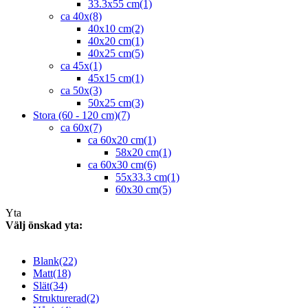
33.3x55 cm
(1)
ca 40x
(8)
40x10 cm
(2)
40x20 cm
(1)
40x25 cm
(5)
ca 45x
(1)
45x15 cm
(1)
ca 50x
(3)
50x25 cm
(3)
Stora (60 - 120 cm)
(7)
ca 60x
(7)
ca 60x20 cm
(1)
58x20 cm
(1)
ca 60x30 cm
(6)
55x33.3 cm
(1)
60x30 cm
(5)
Yta
Välj önskad yta:
Blank
(22)
Matt
(18)
Slät
(34)
Strukturerad
(2)