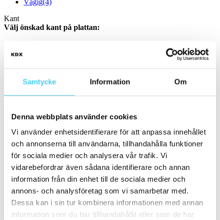
Vågig
(4)
Kant
Välj önskad kant på plattan:
Standard
(38)
Ojämn
(2)
Pris
Samtycke
Information
Om
Välj en eller flera prisgrupper:
m²
Denna webbplats använder cookies
100 till 200 kr
(7)
Vi använder enhetsidentifierare för att anpassa innehållet
200 till 300 kr
(8)
och annonserna till användarna, tillhandahålla funktioner
300 till 400 kr
(3)
för sociala medier och analysera vår trafik. Vi
400 till 600 kr
(16)
600 till 800 kr
(1)
vidarebefordrar även sådana identifierare och annan
800 till 1000 kr
(5)
information från din enhet till de sociala medier och
annons- och analysföretag som vi samarbetar med.
Sortera
Dessa kan i sin tur kombinera informationen med annan
information som du har tillhandahållit eller som de har
Kakel 15010-1010 Colors Plain White/Accent White Satin