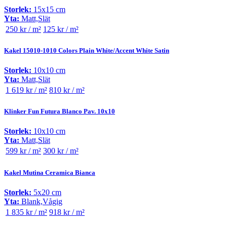
Storlek:
15x15 cm
Yta:
Matt,Slät
250 kr / m²
125 kr / m²
Kakel 15010-1010 Colors Plain White/Accent White Satin
Storlek:
10x10 cm
Yta:
Matt,Slät
1 619 kr / m²
810 kr / m²
Klinker Fun Futura Blanco Pav. 10x10
Storlek:
10x10 cm
Yta:
Matt,Slät
599 kr / m²
300 kr / m²
Kakel Mutina Ceramica Bianca
Storlek:
5x20 cm
Yta:
Blank,Vågig
1 835 kr / m²
918 kr / m²