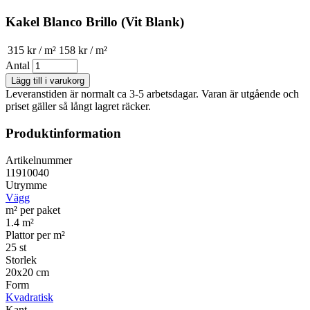
Kakel Blanco Brillo (Vit Blank)
315 kr / m²
158 kr / m²
Antal
Leveranstiden är normalt ca 3-5 arbetsdagar. Varan är utgående och
priset gäller så långt lagret räcker.
Produktinformation
Artikelnummer
11910040
Utrymme
Vägg
m² per paket
1.4 m²
Plattor per m²
25 st
Storlek
20x20 cm
Form
Kvadratisk
Kant