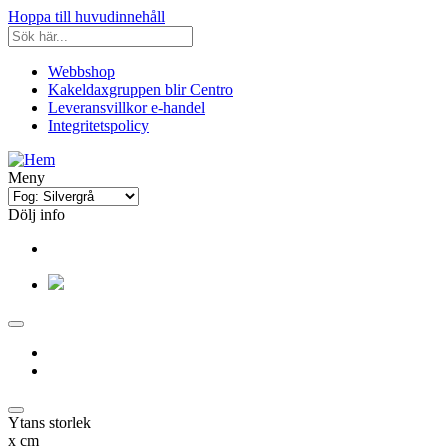
Hoppa till huvudinnehåll
Webbshop
Kakeldaxgruppen blir Centro
Leveransvillkor e-handel
Integritetspolicy
Meny
Dölj info
Ytans storlek
x
cm