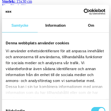
Storlek:
15x30 cm
Yta:
Blank,Slät
495 kr / m²
248 kr / m²
Kakel Polar Blanco Brillo
Samtycke
Information
Om
Storlek:
33.3x55 cm
Yta:
Blank,Slät
595 kr / m²
298 kr / m²
Denna webbplats använder cookies
Vi använder enhetsidentifierare för att anpassa innehållet
Kakel Color RAL9016 White Glossy
och annonserna till användarna, tillhandahålla funktioner
Storlek:
12.5x25 cm
för sociala medier och analysera vår trafik. Vi
Yta:
Blank,Slät
vidarebefordrar även sådana identifierare och annan
515 kr / m²
258 kr / m²
information från din enhet till de sociala medier och
annons- och analysföretag som vi samarbetar med.
Kakel 16860-1030 Plain White Unbleached Gl
Dessa kan i sin tur kombinera informationen med annan
Storlek:
10x30 cm
information som du har tillhandahållit eller som de har
Yta:
Blank,Slät
samlat in när du har använt deras tjänster.
1 185 kr / m²
593 kr / m²
Samtyckesval
Nödvändig
Granitkeramik CENTRO Carrara Exklusiv Blank