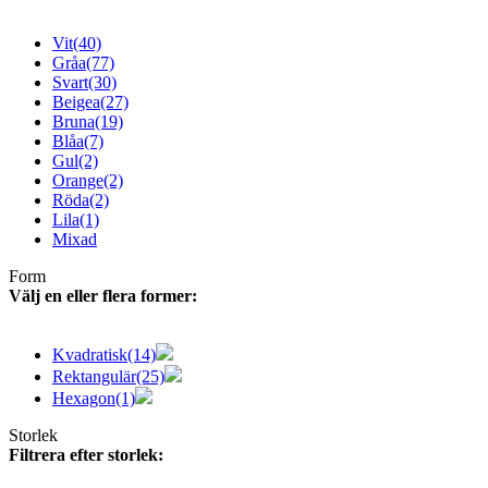
Vit
(40)
Gråa
(77)
Svart
(30)
Beigea
(27)
Bruna
(19)
Blåa
(7)
Gul
(2)
Orange
(2)
Röda
(2)
Lila
(1)
Mixad
Form
Välj en eller flera former:
Kvadratisk
(14)
Rektangulär
(25)
Hexagon
(1)
Storlek
Filtrera efter storlek: