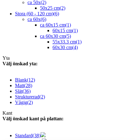
ca 50x
(2)
50x25 cm
(2)
Stora (60 - 120 cm)
(6)
ca 60x
(6)
ca 60x15 cm
(1)
60x15 cm
(1)
ca 60x30 cm
(5)
55x33.3 cm
(1)
60x30 cm
(4)
Yta
Välj önskad yta:
Blank
(12)
Matt
(28)
Slät
(36)
Strukturerad
(2)
Vågig
(2)
Kant
Välj önskad kant på plattan:
Standard
(38)