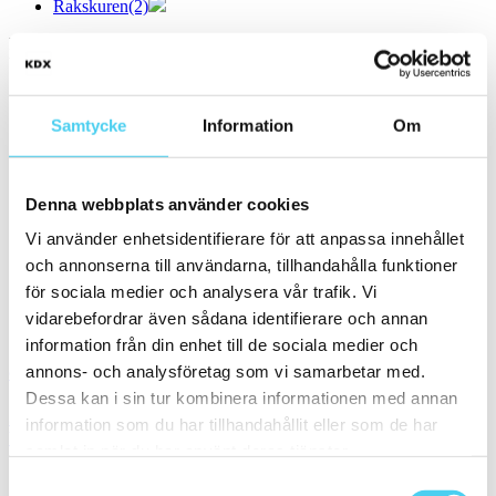
Rakskuren
(2)
Pris
Välj en eller flera prisgrupper:
m²
Samtycke
Information
Om
100 till 200 kr
(11)
200 till 300 kr
(12)
300 till 400 kr
(3)
Denna webbplats använder cookies
400 till 600 kr
(10)
Vi använder enhetsidentifierare för att anpassa innehållet
600 till 800 kr
(1)
800 till 1000 kr
(2)
och annonserna till användarna, tillhandahålla funktioner
1000 till 1500 kr
(1)
för sociala medier och analysera vår trafik. Vi
vidarebefordrar även sådana identifierare och annan
Sortera
information från din enhet till de sociala medier och
annons- och analysföretag som vi samarbetar med.
Granitkeramik BERGHAMN Vitgrå
Dessa kan i sin tur kombinera informationen med annan
Storlek:
30x60 cm
information som du har tillhandahållit eller som de har
Yta:
Matt,Slät
samlat in när du har använt deras tjänster.
585 kr / m²
293 kr / m²
Samtyckesval