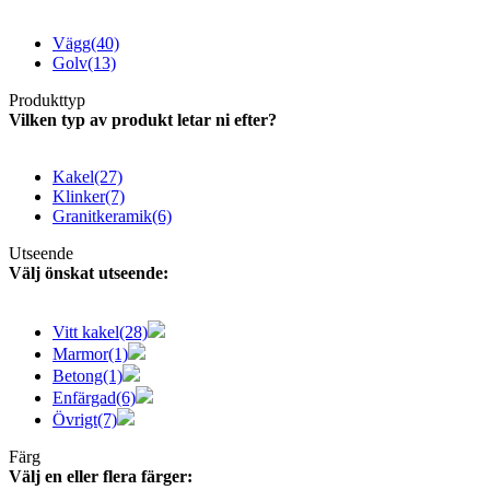
Vägg
(40)
Golv
(13)
Produkttyp
Vilken typ av produkt letar ni efter?
Kakel
(27)
Klinker
(7)
Granitkeramik
(6)
Utseende
Välj önskat utseende:
Vitt kakel
(28)
Marmor
(1)
Betong
(1)
Enfärgad
(6)
Övrigt
(7)
Färg
Välj en eller flera färger: