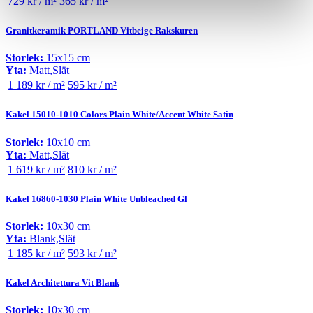
729 kr / m²
365 kr / m²
Granitkeramik PORTLAND Vitbeige Rakskuren
Storlek:
15x15 cm
Yta:
Matt,Slät
1 189 kr / m²
595 kr / m²
Kakel 15010-1010 Colors Plain White/Accent White Satin
Storlek:
10x10 cm
Yta:
Matt,Slät
1 619 kr / m²
810 kr / m²
Kakel 16860-1030 Plain White Unbleached Gl
Storlek:
10x30 cm
Yta:
Blank,Slät
1 185 kr / m²
593 kr / m²
Kakel Architettura Vit Blank
Storlek:
10x30 cm