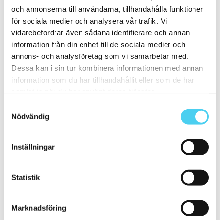
ca 15x15 cm
(3)
och annonserna till användarna, tillhandahålla funktioner
15x15 cm
(3)
för sociala medier och analysera vår trafik. Vi
15x30 cm
(2)
15x45 cm
(1)
vidarebefordrar även sådana identifierare och annan
ca 20x
(7)
information från din enhet till de sociala medier och
ca 20x20 cm
(2)
annons- och analysföretag som vi samarbetar med.
20x20 cm
(2)
20x5 cm
(1)
Dessa kan i sin tur kombinera informationen med annan
20x10 cm
(2)
information som du har tillhandahållit eller som de har
20x25 cm
(1)
samlat in när du har använt deras tjänster.
ca 20x60 cm
(1)
20x58 cm
(1)
Samtyckesval
30.2x32.7 cm
Nödvändig
Mellan (25 - 50 cm)
(20)
ca 25x
(7)
25x6.2 cm
(1)
25x12.5 cm
(1)
Inställningar
25x6 cm
(1)
25x20 cm
(1)
25x40 cm
(3)
Statistik
ca 30x
(10)
ca 30x10 cm
(5)
30x7.5 cm
(1)
Marknadsföring
30x10 cm
(4)
ca 30x15 cm
(2)