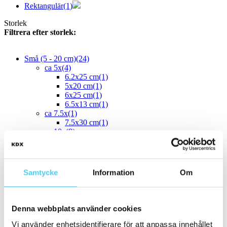
Rektangulär
(1)
Storlek
Filtrera efter storlek:
Små (5 - 20 cm)
(24)
ca 5x
(4)
6.2x25 cm
(1)
5x20 cm
(1)
6x25 cm
(1)
6.5x13 cm
(1)
ca 7.5x
(1)
7.5x30 cm
(1)
ca 10x
(8)
ca 10x10 cm
(1)
12x12 cm
(1)
ca 10x20 cm
(2)
10x20 cm
(2)
Samtycke
Information
Om
ca 10x30 cm
(4)
10x30 cm
(4)
10x40 cm
(1)
ca 15x
(8)
Denna webbplats använder cookies
12.5x25 cm
(1)
13x6.5 cm
(1)
Vi använder enhetsidentifierare för att anpassa innehållet