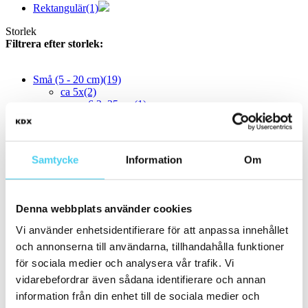
Rektangulär
(1)
Storlek
Filtrera efter storlek:
Små (5 - 20 cm)
(19)
ca 5x
(2)
6.2x25 cm
(1)
6x25 cm
(1)
ca 10x
(7)
ca 10x20 cm
(2)
10x20 cm
(2)
Samtycke
Information
Om
ca 10x30 cm
(4)
10x30 cm
(4)
10x40 cm
(1)
ca 15x
(6)
Denna webbplats använder cookies
12.5x25 cm
(1)
ca 15x15 cm
(3)
Vi använder enhetsidentifierare för att anpassa innehållet
15x15 cm
(3)
och annonserna till användarna, tillhandahålla funktioner
15x30 cm
(2)
för sociala medier och analysera vår trafik. Vi
ca 20x
(6)
ca 20x20 cm
(2)
vidarebefordrar även sådana identifierare och annan
20x20 cm
(2)
information från din enhet till de sociala medier och
20x10 cm
(2)