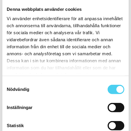
Denna webbplats använder cookies
Sockel
Vi använder enhetsidentifierare för att anpassa innehållet
Serie
och annonserna till användarna, tillhandahålla funktioner
Filtrera på en Serie
för sociala medier och analysera vår trafik. Vi
vidarebefordrar även sådana identifierare och annan
Välj en eller flera serier:
information från din enhet till de sociala medier och
annons- och analysföretag som vi samarbetar med.
Evoque
Dessa kan i sin tur kombinera informationen med annan
information som du har tillhandahållit eller som de har
Sortera
samlat in när du har använt deras tjänster.
Samtyckesval
Tyvärr gav sökningen inget resultat. Välj gärna en kategori nedan
Nödvändig
eller gör om din sökning.
Webbshop
Inställningar
Handla kakel, och klinker online. I vår webbshop outlet hittar ni ett
brett utbud till riktigt bra priser.
Med över 30 år i branschen är vi experter på allt inom kakel och
Statistik
klinker.