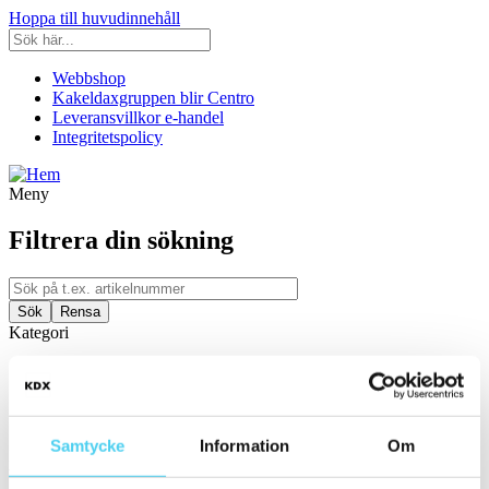
Hoppa till huvudinnehåll
Webbshop
Kakeldaxgruppen blir Centro
Leveransvillkor e-handel
Integritetspolicy
Meny
Filtrera din sökning
Kategori
Ställ in filter:
Kategori
Kakel & Klinker
Samtycke
Information
Om
Produkttyp
Vilken typ av produkt letar ni efter?