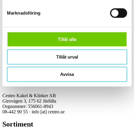
Kakel & klinker
Marknadsföring
Kakel, klinker, mosaik och granitkeramik →
Tillåt alla
Kontakt
Tillåt urval
Kundservice Konsument
Öppettider:
Vardagar 07:00-16:00
Tel: 08-442 90 55
Avvisa
Mejl:
info
[at]
centro.se
Centro Kakel & Klinker AB
Girovägen 3, 175 62 Järfälla
Orgnummer: 556061-8943
08-442 90 55 ·
info
[at]
centro.se
Sortiment