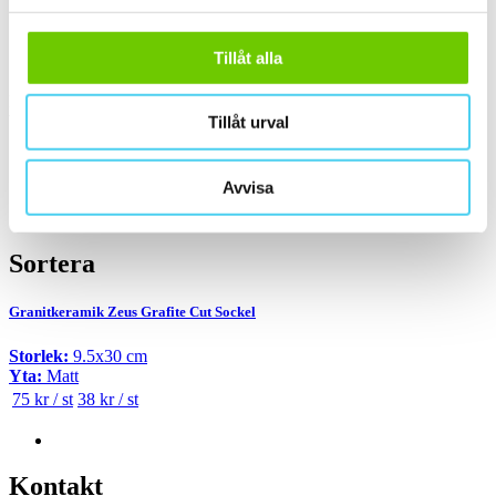
Välj önskad kant på plattan:
Tillåt alla
Standard
(1)
Pris
Välj en eller flera prisgrupper:
Tillåt urval
st
Avvisa
0 till 100 kr
(1)
Sortera
Granitkeramik Zeus Grafite Cut Sockel
Storlek:
9.5x30 cm
Yta:
Matt
75 kr / st
38 kr / st
Kontakt