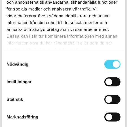
och annonserna till användarna, tillhandahålla funktioner
Form
för sociala medier och analysera vår trafik. Vi
Välj en eller flera former:
vidarebefordrar även sådana identifierare och annan
information från din enhet till de sociala medier och
Rektangulär
(1)
annons- och analysföretag som vi samarbetar med.
Dessa kan i sin tur kombinera informationen med annan
Storlek
information som du har tillhandahållit eller som de har
Filtrera efter storlek:
samlat in när du har använt deras tjänster.
Samtyckesval
Små (5 - 20 cm)
(1)
ca 10x
(1)
Nödvändig
9.5x30 cm
(1)
Mellan (25 - 50 cm)
(1)
ca 30x
(1)
Inställningar
30x9.5 cm
(1)
Yta
Välj önskad yta:
Statistik
Matt
(1)
Marknadsföring
Kant