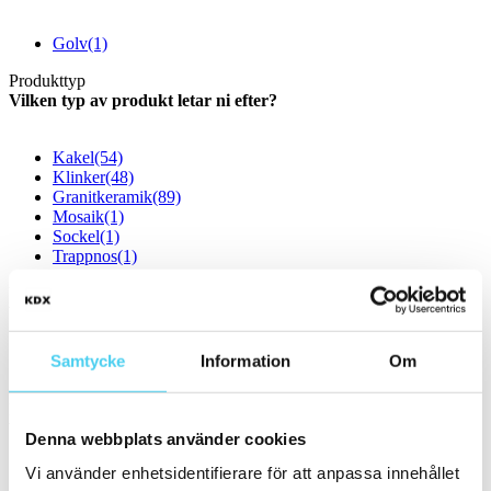
Golv
(1)
Produkttyp
Vilken typ av produkt letar ni efter?
Kakel
(54)
Klinker
(48)
Granitkeramik
(89)
Mosaik
(1)
Sockel
(1)
Trappnos
(1)
Utseende
Välj önskat utseende:
Samtycke
Information
Om
Sten
(1)
Färg
Välj en eller flera färger:
Denna webbplats använder cookies
Vi använder enhetsidentifierare för att anpassa innehållet
Gråa
(1)