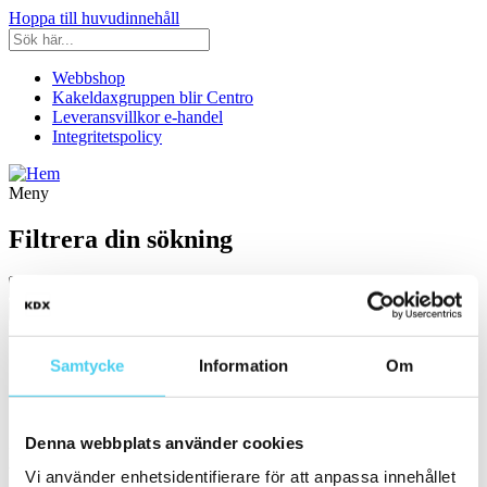
Hoppa till huvudinnehåll
Webbshop
Kakeldaxgruppen blir Centro
Leveransvillkor e-handel
Integritetspolicy
Meny
Filtrera din sökning
Kategori
Samtycke
Information
Om
Ställ in filter:
Kategori
Kakel & Klinker
Denna webbplats använder cookies
Leverantör
Välj önskad leverantör:
Vi använder enhetsidentifierare för att anpassa innehållet