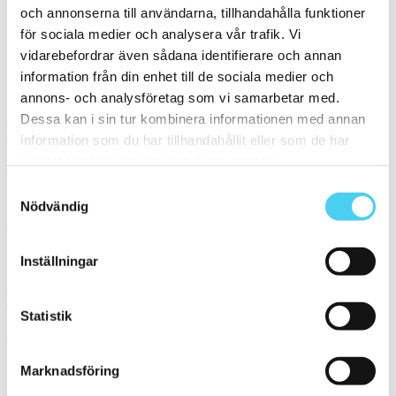
och annonserna till användarna, tillhandahålla funktioner
för sociala medier och analysera vår trafik. Vi
El Barco
KGC
vidarebefordrar även sådana identifierare och annan
information från din enhet till de sociala medier och
Sortera
annons- och analysföretag som vi samarbetar med.
Dessa kan i sin tur kombinera informationen med annan
Tyvärr gav sökningen inget resultat. Välj gärna en kategori nedan
information som du har tillhandahållit eller som de har
eller gör om din sökning.
samlat in när du har använt deras tjänster.
Webbshop
Samtyckesval
Nödvändig
Handla kakel, och klinker online. I vår webbshop outlet hittar ni ett
brett utbud till riktigt bra priser.
Med över 30 år i branschen är vi experter på allt inom kakel och
Inställningar
klinker.
Kakel & klinker
Statistik
Kakel, klinker, mosaik och granitkeramik →
Marknadsföring