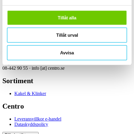
Kontakt
Kundservice Konsument
Tillåt alla
Öppettider:
Vardagar 07:00-16:00
Tel: 08-442 90 55
Tillåt urval
Mejl:
info
[at]
centro.se
Centro Kakel & Klinker AB
Avvisa
Girovägen 3, 175 62 Järfälla
Orgnummer: 556061-8943
08-442 90 55 ·
info
[at]
centro.se
Sortiment
Kakel & Klinker
Centro
Leveransvillkor e-handel
Dataskyddspolicy