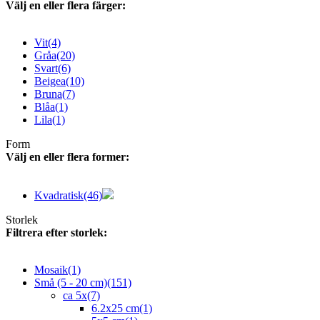
Välj en eller flera färger:
Vit
(4)
Gråa
(20)
Svart
(6)
Beigea
(10)
Bruna
(7)
Blåa
(1)
Lila
(1)
Form
Välj en eller flera former:
Kvadratisk
(46)
Storlek
Filtrera efter storlek:
Mosaik
(1)
Små (5 - 20 cm)
(151)
ca 5x
(7)
6.2x25 cm
(1)