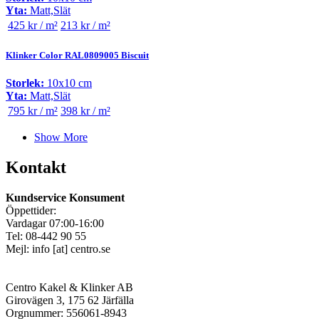
Yta:
Matt,Slät
425 kr / m²
213 kr / m²
Klinker Color RAL0809005 Biscuit
Storlek:
10x10 cm
Yta:
Matt,Slät
795 kr / m²
398 kr / m²
Show More
Kontakt
Kundservice Konsument
Öppettider:
Vardagar 07:00-16:00
Tel: 08-442 90 55
Mejl:
info
[at]
centro.se
Centro Kakel & Klinker AB
Girovägen 3, 175 62 Järfälla
Orgnummer: 556061-8943