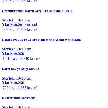
799 kr / m²
400 kr / m²
Granitkeramik Quarzit Grey R10 Rakskuren 10x10
Storlek:
10x10 cm
Yta:
Matt,Strukturerad
995 kr / m²
498 kr / m²
Kakel 15010-1010 Colors Plain White/Accent White Satin
Storlek:
10x10 cm
Yta:
Matt,Slät
1 619 kr / m²
810 kr / m²
Kakel Design Beige MP202
Storlek:
10x10 cm
Yta:
Matt,Slät
729 kr / m²
365 kr / m²
Klinker Antic Anthracite
Storlek:
10x10 cm