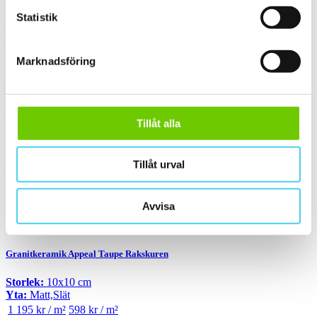
Statistik
Storlek:
10x10 cm
Yta:
Matt,Slät
955 kr / m²
478 kr / m²
Marknadsföring
Granitkeramik 75200V1010 Plain Ivory Black Plain Matt
Storlek:
10x10 cm
Tillåt alla
Yta:
Matt,Slät
1 799 kr / m²
900 kr / m²
Tillåt urval
Granitkeramik 75220V1010 Plain Grey Plain Matt
Storlek:
10x10 cm
Avvisa
Yta:
Matt,Slät
1 799 kr / m²
900 kr / m²
Granitkeramik Appeal Taupe Rakskuren
Storlek:
10x10 cm
Yta:
Matt,Slät
1 195 kr / m²
598 kr / m²