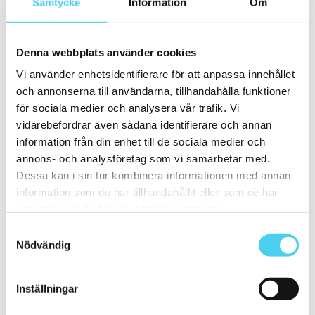
Samtycke
Information
Om
Kant
Välj önskad kant på plattan:
Denna webbplats använder cookies
Standard
(40)
Vi använder enhetsidentifierare för att anpassa innehållet
Rakskuren
(6)
och annonserna till användarna, tillhandahålla funktioner
Pris
för sociala medier och analysera vår trafik. Vi
Välj en eller flera prisgrupper:
vidarebefordrar även sådana identifierare och annan
information från din enhet till de sociala medier och
m²
annons- och analysföretag som vi samarbetar med.
Dessa kan i sin tur kombinera informationen med annan
100 till 200 kr
(14)
200 till 300 kr
(6)
information som du har tillhandahållit eller som de har
300 till 400 kr
(7)
samlat in när du har använt deras tjänster.
400 till 600 kr
(10)
600 till 800 kr
(4)
Samtyckesval
800 till 1000 kr
(3)
Nödvändig
1000 till 1500 kr
(2)
Sortera
Inställningar
Granitkeramik 75120V 010010 Mosa Ultragres Global