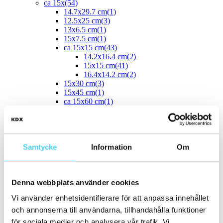
ca 15x
(54)
14.7x29.7 cm
(1)
12.5x25 cm
(3)
13x6.5 cm
(1)
15x7.5 cm
(1)
ca 15x15 cm
(43)
14.2x16.4 cm
(2)
15x15 cm
(41)
16.4x14.2 cm
(2)
15x30 cm
(3)
15x45 cm
(1)
ca 15x60 cm
(1)
15x60 cm
(1)
ca 20x
(33)
ca 20x20 cm
(22)
20x20 cm
(22)
20x5 cm
(2)
Samtycke
Information
Om
20x10 cm
(4)
20x25 cm
(1)
20x30 cm
(1)
Denna webbplats använder cookies
20x40 cm
(1)
ca 20x60 cm
(2)
Vi använder enhetsidentifierare för att anpassa innehållet
20x58 cm
(1)
20x60 cm
(1)
och annonserna till användarna, tillhandahålla funktioner
Mellan (25 - 50 cm)
(67)
för sociala medier och analysera vår trafik. Vi