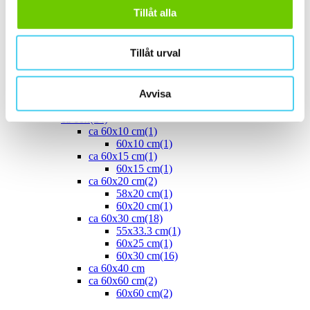
40x10 cm
(2)
Tillåt alla
40x20 cm
(1)
40x25 cm
(5)
ca 45x
(1)
Tillåt urval
45x15 cm
(1)
ca 50x
(4)
50x25 cm
(3)
Avvisa
50x50 cm
(1)
Stora (60 - 120 cm)
(24)
ca 60x
(24)
ca 60x10 cm
(1)
60x10 cm
(1)
ca 60x15 cm
(1)
60x15 cm
(1)
ca 60x20 cm
(2)
58x20 cm
(1)
60x20 cm
(1)
ca 60x30 cm
(18)
55x33.3 cm
(1)
60x25 cm
(1)
60x30 cm
(16)
ca 60x40 cm
ca 60x60 cm
(2)
60x60 cm
(2)