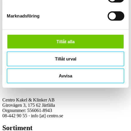
Med över 30 år i branschen är vi experter på allt inom kakel och
klinker.
Marknadsföring
Kakel & klinker
Kakel, klinker, mosaik och granitkeramik →
Tillåt alla
Kontakt
Tillåt urval
Kundservice Konsument
Öppettider:
Vardagar 07:00-16:00
Avvisa
Tel: 08-442 90 55
Mejl:
info
[at]
centro.se
Centro Kakel & Klinker AB
Girovägen 3, 175 62 Järfälla
Orgnummer: 556061-8943
08-442 90 55 ·
info
[at]
centro.se
Sortiment