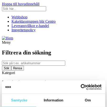
Hoppa till huvudinnehåll
Webbshop
Kakeldaxgruppen blir Centro
Leveransvillkor e-handel
Integritetspolicy
Meny
Filtrera din sökning
Kategori
Ställ in filter:
Kategori
Kakel & Klinker
Badrumsinredning
Samtycke
Information
Om
Färg/Yta