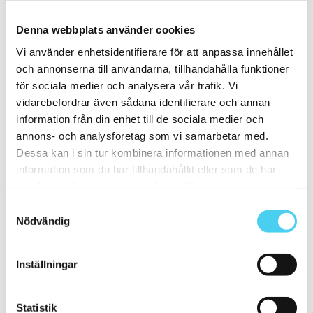
Välj önskad färg/yta:
Denna webbplats använder cookies
Vit
Vi använder enhetsidentifierare för att anpassa innehållet
Serie
och annonserna till användarna, tillhandahålla funktioner
för sociala medier och analysera vår trafik. Vi
Filtrera på en Serie
vidarebefordrar även sådana identifierare och annan
information från din enhet till de sociala medier och
Välj en eller flera serier:
annons- och analysföretag som vi samarbetar med.
Dessa kan i sin tur kombinera informationen med annan
Nordhem - Saltholmen
information som du har tillhandahållit eller som de har
Sortera
samlat in när du har använt deras tjänster.
Samtyckesval
Tyvärr gav sökningen inget resultat. Välj gärna en kategori nedan
Nödvändig
eller gör om din sökning.
Webbshop
Inställningar
Handla kakel, och klinker online. I vår webbshop outlet hittar ni ett
brett utbud till riktigt bra priser.
Statistik