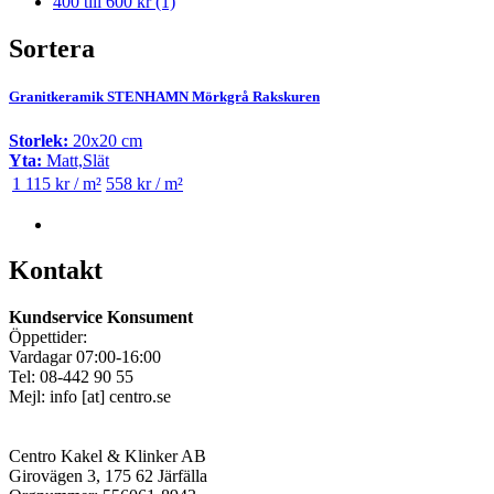
400 till 600 kr
(1)
Sortera
Granitkeramik STENHAMN Mörkgrå Rakskuren
Storlek:
20x20 cm
Yta:
Matt,Slät
1 115 kr / m²
558 kr / m²
Kontakt
Kundservice Konsument
Öppettider:
Vardagar 07:00-16:00
Tel: 08-442 90 55
Mejl:
info
[at]
centro.se
Centro Kakel & Klinker AB
Girovägen 3, 175 62 Järfälla