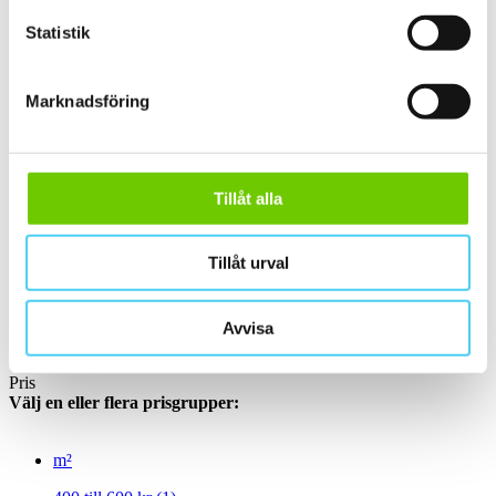
ca 60x30 cm
(8)
60x30 cm
(8)
Statistik
ca 60x60 cm
(2)
60x60 cm
(2)
Marknadsföring
Yta
Välj önskad yta:
Matt
(1)
Tillåt alla
Slät
(1)
Kant
Tillåt urval
Välj önskad kant på plattan:
Standard
(21)
Avvisa
Rakskuren
(1)
Pris
Välj en eller flera prisgrupper:
m²