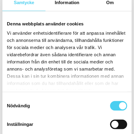
Samtycke
Information
Om
Kvadratisk
(1)
Storlek
Denna webbplats använder cookies
Filtrera efter storlek:
Vi använder enhetsidentifierare för att anpassa innehållet
Små (5 - 20 cm)
(20)
och annonserna till användarna, tillhandahålla funktioner
ca 10x
(6)
för sociala medier och analysera vår trafik. Vi
ca 10x10 cm
(6)
vidarebefordrar även sådana identifierare och annan
10x10 cm
(6)
ca 15x
(13)
information från din enhet till de sociala medier och
ca 15x15 cm
(13)
annons- och analysföretag som vi samarbetar med.
15x15 cm
(13)
Dessa kan i sin tur kombinera informationen med annan
ca 20x
(1)
ca 20x20 cm
(1)
information som du har tillhandahållit eller som de har
20x20 cm
(1)
samlat in när du har använt deras tjänster.
Mellan (25 - 50 cm)
(11)
ca 30x
(11)
Samtyckesval
ca 30x30 cm
(3)
Nödvändig
30x30 cm
(3)
ca 30x60 cm
(8)
30x60 cm
(8)
Inställningar
Stora (60 - 120 cm)
(10)
ca 60x
(10)