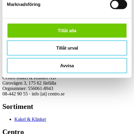
Marknadsföring
Kakel, klinker, mosaik och granitkeramik →
Kontakt
Tillåt alla
Kundservice Konsument
Öppettider:
Tillåt urval
Vardagar 07:00-16:00
Tel: 08-442 90 55
Mejl:
info
[at]
centro.se
Avvisa
Centro Kakel & Klinker AB
Girovägen 3, 175 62 Järfälla
Orgnummer: 556061-8943
08-442 90 55 ·
info
[at]
centro.se
Sortiment
Kakel & Klinker
Centro