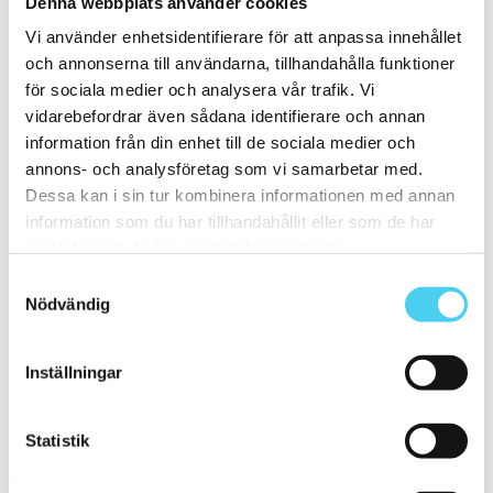
Denna webbplats använder cookies
Vi använder enhetsidentifierare för att anpassa innehållet
0
och annonserna till användarna, tillhandahålla funktioner
Leverantör
för sociala medier och analysera vår trafik. Vi
Välj önskad leverantör:
vidarebefordrar även sådana identifierare och annan
information från din enhet till de sociala medier och
Mosa
annons- och analysföretag som vi samarbetar med.
Dessa kan i sin tur kombinera informationen med annan
Sortera
information som du har tillhandahållit eller som de har
samlat in när du har använt deras tjänster.
Tyvärr gav sökningen inget resultat. Välj gärna en kategori nedan
eller gör om din sökning.
Samtyckesval
Nödvändig
Webbshop
Handla kakel, och klinker online. I vår webbshop outlet hittar ni ett
Inställningar
brett utbud till riktigt bra priser.
Med över 30 år i branschen är vi experter på allt inom kakel och
klinker.
Statistik
Kakel & klinker