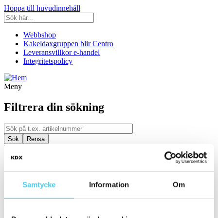
Hoppa till huvudinnehåll
Webbshop
Kakeldaxgruppen blir Centro
Leveransvillkor e-handel
Integritetspolicy
Meny
Filtrera din sökning
Kategori
Ställ in filter:
Kategori
Samtycke
Information
Om
Kakel & Klinker
Färg
Välj en eller flera färger: