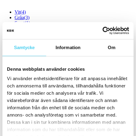
Vit
(4)
Gråa
(3)
Svart
(1)
Bruna
Storlek
Filtrera efter storlek:
Samtycke
Information
Om
Små (5 - 20 cm)
(17)
ca 5x
(1)
Denna webbplats använder cookies
5x5 cm
(1)
ca 10x
(7)
Vi använder enhetsidentifierare för att anpassa innehållet
ca 10x10 cm
(7)
och annonserna till användarna, tillhandahålla funktioner
10x10 cm
(7)
ca 10x30 cm
för sociala medier och analysera vår trafik. Vi
ca 15x
(3)
vidarebefordrar även sådana identifierare och annan
ca 15x15 cm
(3)
information från din enhet till de sociala medier och
15x15 cm
(3)
ca 20x
(6)
annons- och analysföretag som vi samarbetar med.
ca 20x20 cm
(6)
Dessa kan i sin tur kombinera informationen med annan
20x20 cm
(6)
information som du har tillhandahållit eller som de har
Mellan (25 - 50 cm)
(2)