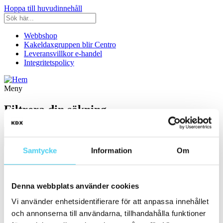
Hoppa till huvudinnehåll
Webbshop
Kakeldaxgruppen blir Centro
Leveransvillkor e-handel
Integritetspolicy
Meny
Filtrera din sökning
Samtycke
Information
Om
Kategori
Ställ in filter:
Kategori
Denna webbplats använder cookies
Kakel & Klinker
(3)
Värmegolv
Vi använder enhetsidentifierare för att anpassa innehållet
och annonserna till användarna, tillhandahålla funktioner
st