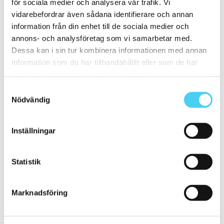
för sociala medier och analysera vår trafik. Vi
Sortera
vidarebefordrar även sådana identifierare och annan
information från din enhet till de sociala medier och
Tyvärr gav sökningen inget resultat. Välj gärna en kategori nedan
annons- och analysföretag som vi samarbetar med.
eller gör om din sökning.
Dessa kan i sin tur kombinera informationen med annan
information som du har tillhandahållit eller som de har
Webbshop
samlat in när du har använt deras tjänster.
Handla kakel, och klinker online. I vår webbshop outlet hittar ni ett
Samtyckesval
brett utbud till riktigt bra priser.
Nödvändig
Med över 30 år i branschen är vi experter på allt inom kakel och
klinker.
Inställningar
Kakel & klinker
Kakel, klinker, mosaik och granitkeramik →
Statistik
Kontakt
Marknadsföring
Kundservice Konsument
Öppettider: