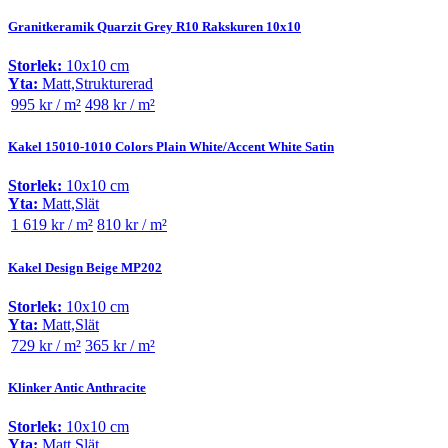
Granitkeramik Quarzit Grey R10 Rakskuren 10x10
Storlek:
10x10 cm
Yta:
Matt,Strukturerad
995 kr / m²
498 kr / m²
Kakel 15010-1010 Colors Plain White/Accent White Satin
Storlek:
10x10 cm
Yta:
Matt,Slät
1 619 kr / m²
810 kr / m²
Kakel Design Beige MP202
Storlek:
10x10 cm
Yta:
Matt,Slät
729 kr / m²
365 kr / m²
Klinker Antic Anthracite
Storlek:
10x10 cm
Yta:
Matt,Slät