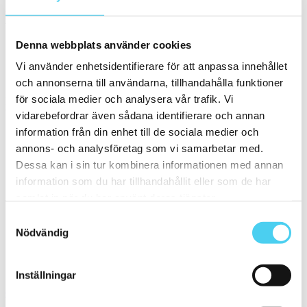
Kant
Välj önskad kant på plattan:
Denna webbplats använder cookies
Standard
(40)
Vi använder enhetsidentifierare för att anpassa innehållet
Rakskuren
(6)
och annonserna till användarna, tillhandahålla funktioner
för sociala medier och analysera vår trafik. Vi
Pris
Välj en eller flera prisgrupper:
vidarebefordrar även sådana identifierare och annan
information från din enhet till de sociala medier och
annons- och analysföretag som vi samarbetar med.
m²
Dessa kan i sin tur kombinera informationen med annan
100 till 200 kr
(15)
information som du har tillhandahållit eller som de har
200 till 300 kr
(6)
300 till 400 kr
(8)
samlat in när du har använt deras tjänster.
400 till 600 kr
(13)
Samtyckesval
600 till 800 kr
(1)
Nödvändig
800 till 1000 kr
(3)
Sortera
Inställningar
Granitkeramik 75120V 010010 Mosa Ultragres Global