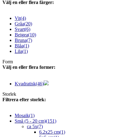
Välj en eller flera färger:
Vit
(4)
Gråa
(20)
Svart
(6)
Beigea
(10)
Bruna
(7)
Blåa
(1)
Lila
(1)
Form
Välj en eller flera former:
Kvadratisk
(46)
Storlek
Filtrera efter storlek:
Mosaik
(1)
Små (5 - 20 cm)
(151)
ca 5x
(7)
6.2x25 cm
(1)