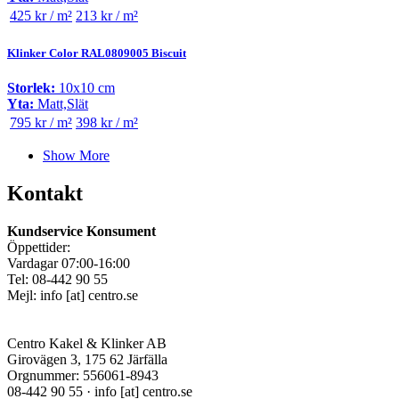
425 kr / m²
213 kr / m²
Klinker Color RAL0809005 Biscuit
Storlek:
10x10 cm
Yta:
Matt,Slät
795 kr / m²
398 kr / m²
Show More
Kontakt
Kundservice Konsument
Öppettider:
Vardagar 07:00-16:00
Tel: 08-442 90 55
Mejl:
info
[at]
centro.se
Centro Kakel & Klinker AB
Girovägen 3, 175 62 Järfälla
Orgnummer: 556061-8943
08-442 90 55 ·
info
[at]
centro.se