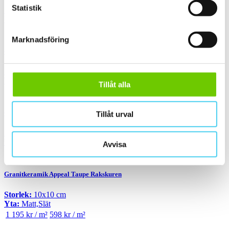
Statistik
Storlek:
10x10 cm
Yta:
Matt,Slät
955 kr / m²
478 kr / m²
Marknadsföring
Granitkeramik 75200V1010 Plain Ivory Black Plain Matt
Storlek:
10x10 cm
Yta:
Matt,Slät
Tillåt alla
1 799 kr / m²
900 kr / m²
Granitkeramik 75220V1010 Plain Grey Plain Matt
Tillåt urval
Storlek:
10x10 cm
Yta:
Matt,Slät
Avvisa
1 799 kr / m²
900 kr / m²
Granitkeramik Appeal Taupe Rakskuren
Storlek:
10x10 cm
Yta:
Matt,Slät
1 195 kr / m²
598 kr / m²