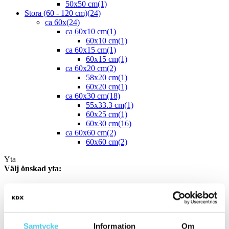
50x50 cm
(1)
Stora (60 - 120 cm)
(24)
ca 60x
(24)
ca 60x10 cm
(1)
60x10 cm
(1)
ca 60x15 cm
(1)
60x15 cm
(1)
ca 60x20 cm
(2)
58x20 cm
(1)
60x20 cm
(1)
ca 60x30 cm
(18)
55x33.3 cm
(1)
60x25 cm
(1)
60x30 cm
(16)
ca 60x60 cm
(2)
60x60 cm
(2)
Yta
Välj önskad yta:
Blank
(1)
Matt
(45)
Slät
(44)
Strukturerad
(2)
Samtycke
Information
Om