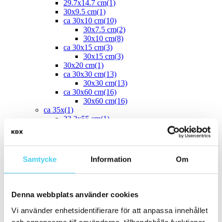
29.7x14.7 cm
(1)
30x9.5 cm
(1)
ca 30x10 cm
(10)
30x7.5 cm
(2)
30x10 cm
(8)
ca 30x15 cm
(3)
30x15 cm
(3)
30x20 cm
(1)
ca 30x30 cm
(13)
30x30 cm
(13)
ca 30x60 cm
(16)
30x60 cm
(16)
ca 35x
(1)
33.3x55 cm
(1)
ca 40x
(8)
40x10 cm
(2)
40x20 cm
(1)
40x25 cm
(5)
Samtycke
Information
Om
ca 45x
(1)
45x15 cm
(1)
ca 50x
(4)
50x25 cm
(3)
Denna webbplats använder cookies
50x50 cm
(1)
Stora (60 - 120 cm)
(24)
Vi använder enhetsidentifierare för att anpassa innehållet
ca 60x
(24)
och annonserna till användarna, tillhandahålla funktioner