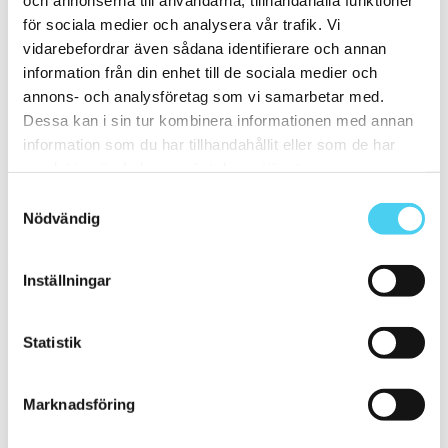
ca 60x10 cm
(1)
för sociala medier och analysera vår trafik. Vi
60x10 cm
(1)
ca 60x15 cm
(1)
vidarebefordrar även sådana identifierare och annan
60x15 cm
(1)
information från din enhet till de sociala medier och
ca 60x20 cm
(2)
annons- och analysföretag som vi samarbetar med.
58x20 cm
(1)
60x20 cm
(1)
Dessa kan i sin tur kombinera informationen med annan
ca 60x30 cm
(18)
information som du har tillhandahållit eller som de har
55x33.3 cm
(1)
samlat in när du har använt deras tjänster.
60x25 cm
(1)
60x30 cm
(16)
Samtyckesval
ca 60x60 cm
(2)
Nödvändig
60x60 cm
(2)
Yta
Välj önskad yta:
Inställningar
Blank
(3)
Statistik
Matt
(12)
Slät
(16)
Polerad
(1)
Marknadsföring
Kant
Välj önskad kant på plattan: