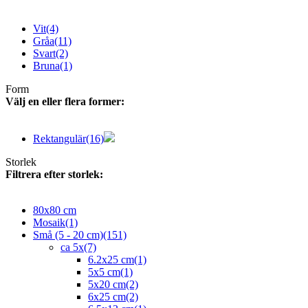
Vit
(4)
Gråa
(11)
Svart
(2)
Bruna
(1)
Form
Välj en eller flera former:
Rektangulär
(16)
Storlek
Filtrera efter storlek:
80x80 cm
Mosaik
(1)
Små (5 - 20 cm)
(151)
ca 5x
(7)
6.2x25 cm
(1)
5x5 cm
(1)
5x20 cm
(2)
6x25 cm
(2)