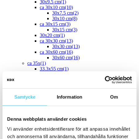
30x9.5 cm
(1)
ca 30x10 cm
(10)
30x7.5 cm
(2)
30x10 cm
(8)
ca 30x15 cm
(3)
30x15 cm
(3)
30x20 cm
(1)
ca 30x30 cm
(13)
30x30 cm
(13)
ca 30x60 cm
(16)
30x60 cm
(16)
ca 35x
(1)
33.3x55 cm
(1)
ca 40x
(8)
40x10 cm
(2)
40x20 cm
(1)
40x25 cm
(5)
ca 45x
(1)
Samtycke
Information
Om
45x15 cm
(1)
ca 50x
(4)
50x25 cm
(3)
Denna webbplats använder cookies
50x50 cm
(1)
Stora (60 - 120 cm)
(24)
Vi använder enhetsidentifierare för att anpassa innehållet
ca 60x
(24)
ca 60x10 cm
(1)
och annonserna till användarna, tillhandahålla funktioner