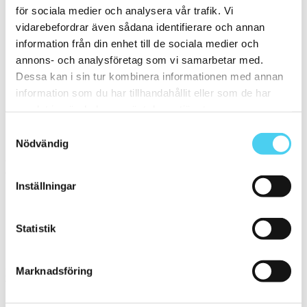
60x10 cm
(1)
för sociala medier och analysera vår trafik. Vi
ca 60x15 cm
(1)
vidarebefordrar även sådana identifierare och annan
60x15 cm
(1)
ca 60x20 cm
(2)
information från din enhet till de sociala medier och
58x20 cm
(1)
annons- och analysföretag som vi samarbetar med.
60x20 cm
(1)
Dessa kan i sin tur kombinera informationen med annan
ca 60x30 cm
(18)
55x33.3 cm
(1)
information som du har tillhandahållit eller som de har
60x25 cm
(1)
samlat in när du har använt deras tjänster.
60x30 cm
(16)
ca 60x60 cm
(2)
Samtyckesval
60x60 cm
(2)
Nödvändig
Yta
Välj önskad yta:
Inställningar
Blank
(3)
Matt
(12)
Statistik
Slät
(16)
Polerad
(1)
Marknadsföring
Kant
Välj önskad kant på plattan: