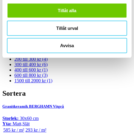
Standard
(8)
Tillåt alla
Rakskuren
(8)
Pris
Välj en eller flera prisgrupper:
Tillåt urval
m²
Avvisa
100 till 200 kr
(1)
200 till 300 kr
(4)
300 till 400 kr
(6)
400 till 600 kr
(1)
600 till 800 kr
(3)
1500 till 2000 kr
(1)
Sortera
Granitkeramik BERGHAMN Vitgrå
Storlek:
30x60 cm
Yta:
Matt,Slät
585 kr / m²
293 kr / m²