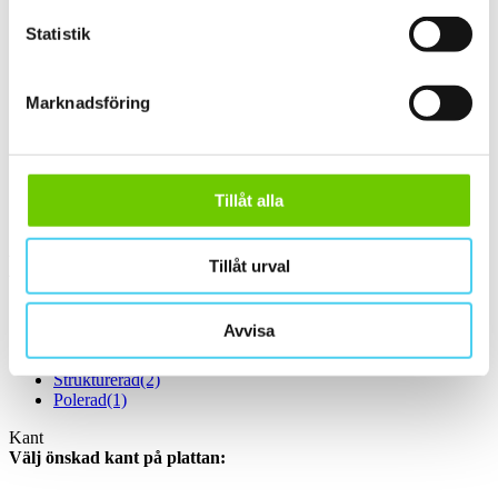
60x10 cm
(1)
ca 60x15 cm
(1)
Statistik
60x15 cm
(1)
ca 60x20 cm
(2)
58x20 cm
(1)
Marknadsföring
60x20 cm
(1)
ca 60x30 cm
(18)
55x33.3 cm
(1)
60x25 cm
(1)
60x30 cm
(16)
Tillåt alla
ca 60x60 cm
(2)
60x60 cm
(2)
Yta
Tillåt urval
Välj önskad yta:
Avvisa
Matt
(12)
Slät
(10)
Strukturerad
(2)
Polerad
(1)
Kant
Välj önskad kant på plattan: