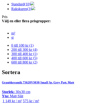
Standard
(10)
Rakskuren
(3)
Pris
Välj en eller flera prisgrupper:
m²
st
0 till 100 kr
(1)
200 till 300 kr
(4)
300 till 400 kr
(1)
400 till 600 kr
(5)
600 till 800 kr
(2)
Sortera
Granitkeramik 75620V3030 Small Sp. Grey Patt. Matt
Storlek:
30x30 cm
Yta:
Matt,Slät
1 149 kr / m²
575 kr / m²