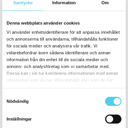
30x9.5 cm
(1)
Samtycke
Information
Om
ca 30x10 cm
(10)
30x7.5 cm
(2)
30x10 cm
(8)
ca 30x15 cm
(3)
Denna webbplats använder cookies
30x15 cm
(3)
30x20 cm
(1)
Vi använder enhetsidentifierare för att anpassa innehållet
ca 30x30 cm
(13)
och annonserna till användarna, tillhandahålla funktioner
30x30 cm
(13)
för sociala medier och analysera vår trafik. Vi
ca 30x60 cm
(16)
30x60 cm
(16)
vidarebefordrar även sådana identifierare och annan
ca 35x
(1)
information från din enhet till de sociala medier och
33.3x55 cm
(1)
annons- och analysföretag som vi samarbetar med.
ca 40x
(8)
40x10 cm
(2)
Dessa kan i sin tur kombinera informationen med annan
40x20 cm
(1)
information som du har tillhandahållit eller som de har
40x25 cm
(5)
samlat in när du har använt deras tjänster.
ca 45x
(1)
45x15 cm
(1)
Samtyckesval
ca 50x
(4)
Nödvändig
50x25 cm
(3)
50x50 cm
(1)
Stora (60 - 120 cm)
(24)
ca 60x
(24)
Inställningar
ca 60x10 cm
(1)