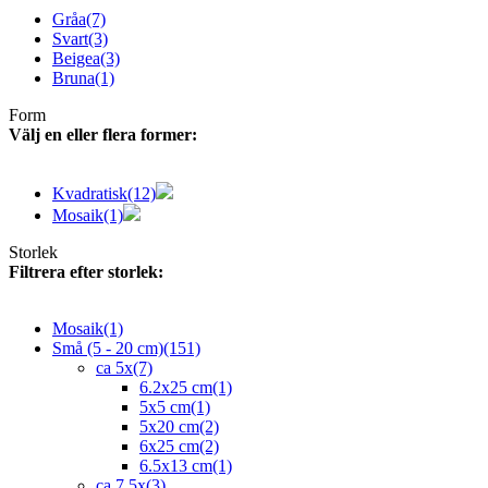
Gråa
(7)
Svart
(3)
Beigea
(3)
Bruna
(1)
Form
Välj en eller flera former:
Kvadratisk
(12)
Mosaik
(1)
Storlek
Filtrera efter storlek:
Mosaik
(1)
Små (5 - 20 cm)
(151)
ca 5x
(7)
6.2x25 cm
(1)
5x5 cm
(1)
5x20 cm
(2)
6x25 cm
(2)
6.5x13 cm
(1)
ca 7.5x
(3)