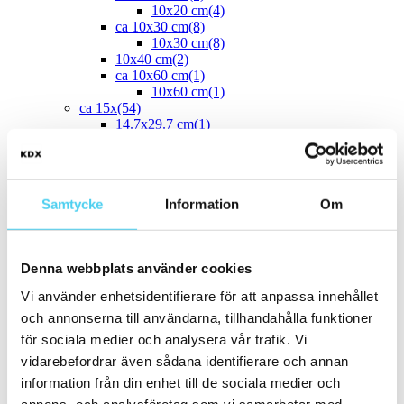
10x20 cm
(4)
ca 10x30 cm
(8)
10x30 cm
(8)
10x40 cm
(2)
ca 10x60 cm
(1)
10x60 cm
(1)
ca 15x
(54)
14.7x29.7 cm
(1)
12.5x25 cm
(3)
13x6.5 cm
(1)
15x7.5 cm
(1)
ca 15x15 cm
(43)
Samtycke
Information
Om
14.2x16.4 cm
(2)
15x15 cm
(41)
16.4x14.2 cm
(2)
15x30 cm
(3)
Denna webbplats använder cookies
15x45 cm
(1)
ca 15x60 cm
(1)
Vi använder enhetsidentifierare för att anpassa innehållet
15x60 cm
(1)
och annonserna till användarna, tillhandahålla funktioner
ca 20x
(33)
ca 20x20 cm
(22)
för sociala medier och analysera vår trafik. Vi
20x20 cm
(22)
vidarebefordrar även sådana identifierare och annan
20x5 cm
(2)
information från din enhet till de sociala medier och
20x10 cm
(4)
20x25 cm
(1)