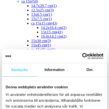
ca 15x
(54)
14.7x29.7 cm
(1)
12.5x25 cm
(3)
13x6.5 cm
(1)
15x7.5 cm
(1)
ca 15x15 cm
(43)
14.2x16.4 cm
(2)
15x15 cm
(41)
16.4x14.2 cm
(2)
15x30 cm
(3)
15x45 cm
(1)
ca 15x60 cm
(1)
15x60 cm
(1)
ca 20x
(33)
ca 20x20 cm
(22)
20x20 cm
(22)
Samtycke
Information
Om
20x5 cm
(2)
20x10 cm
(4)
20x25 cm
(1)
20x30 cm
(1)
Denna webbplats använder cookies
20x40 cm
(1)
ca 20x60 cm
(2)
Vi använder enhetsidentifierare för att anpassa innehållet
20x58 cm
(1)
och annonserna till användarna, tillhandahålla funktioner
20x60 cm
(1)
för sociala medier och analysera vår trafik. Vi
Mellan (25 - 50 cm)
(67)