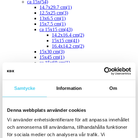
ca 15x
(54)
14.7x29.7 cm
(1)
12.5x25 cm
(3)
13x6.5 cm
(1)
15x7.5 cm
(1)
ca 15x15 cm
(43)
14.2x16.4 cm
(2)
15x15 cm
(41)
16.4x14.2 cm
(2)
15x30 cm
(3)
15x45 cm
(1)
ca 15x60 cm
(1)
15x60 cm
(1)
ca 20x
(33)
20x17.5 cm
ca 20x20 cm
(22)
Samtycke
Information
Om
20x20 cm
(22)
20x5 cm
(2)
20x10 cm
(4)
20x25 cm
(1)
Denna webbplats använder cookies
20x30 cm
(1)
20x40 cm
(1)
Vi använder enhetsidentifierare för att anpassa innehållet
ca 20x60 cm
(2)
och annonserna till användarna, tillhandahålla funktioner
20x58 cm
(1)
för sociala medier och analysera vår trafik. Vi
20x60 cm
(1)