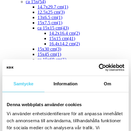
ca 15x
(54)
14.7x29.7 cm
(1)
12.5x25 cm
(3)
13x6.5 cm
(1)
15x7.5 cm
(1)
ca 15x15 cm
(43)
14.2x16.4 cm
(2)
15x15 cm
(41)
16.4x14.2 cm
(2)
15x30 cm
(3)
15x45 cm
(1)
ca 15x60 cm
(1)
15x60 cm
(1)
ca 20x
(33)
17.5x20 cm
ca 20x20 cm
(22)
Samtycke
Information
Om
20x20 cm
(22)
20x5 cm
(2)
20x10 cm
(4)
20x25 cm
(1)
Denna webbplats använder cookies
20x30 cm
(1)
20x40 cm
(1)
Vi använder enhetsidentifierare för att anpassa innehållet
ca 20x60 cm
(2)
och annonserna till användarna, tillhandahålla funktioner
20x58 cm
(1)
för sociala medier och analysera vår trafik. Vi
20x60 cm
(1)