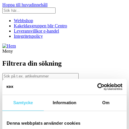
Hoppa till huvudinnehåll
Webbshop
Kakeldaxgruppen blir Centro
Leveransvillkor e-handel
Integritetspolicy
Meny
Filtrera din sökning
Kategori
Ställ in filter:
Kategori
Samtycke
Information
Om
Kakel & Klinker
Serie
Denna webbplats använder cookies