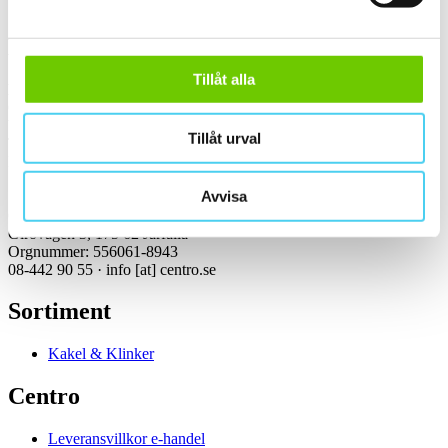
Kontakt
Tillåt alla
Kundservice Konsument
Öppettider:
Vardagar 07:00-16:00
Tillåt urval
Tel: 08-442 90 55
Mejl:
info
[at]
centro.se
Avvisa
Centro Kakel & Klinker AB
Girovägen 3, 175 62 Järfälla
Orgnummer: 556061-8943
08-442 90 55 ·
info
[at]
centro.se
Sortiment
Kakel & Klinker
Centro
Leveransvillkor e-handel