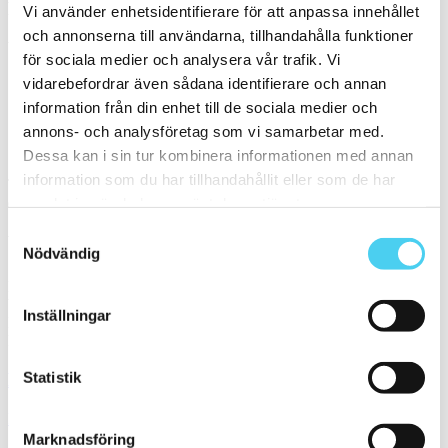
Filtrera på en Serie
Vi använder enhetsidentifierare för att anpassa innehållet
och annonserna till användarna, tillhandahålla funktioner
Välj en eller flera serier:
för sociala medier och analysera vår trafik. Vi
vidarebefordrar även sådana identifierare och annan
Makai
information från din enhet till de sociala medier och
annons- och analysföretag som vi samarbetar med.
Sortera
Dessa kan i sin tur kombinera informationen med annan
information som du har tillhandahållit eller som de har
Tyvärr gav sökningen inget resultat. Välj gärna en kategori nedan
eller gör om din sökning.
samlat in när du har använt deras tjänster.
Samtyckesval
Webbshop
Nödvändig
Handla kakel, och klinker online. I vår webbshop outlet hittar ni ett
brett utbud till riktigt bra priser.
Inställningar
Med över 30 år i branschen är vi experter på allt inom kakel och
klinker.
Statistik
Kakel & klinker
Kakel, klinker, mosaik och granitkeramik →
Marknadsföring