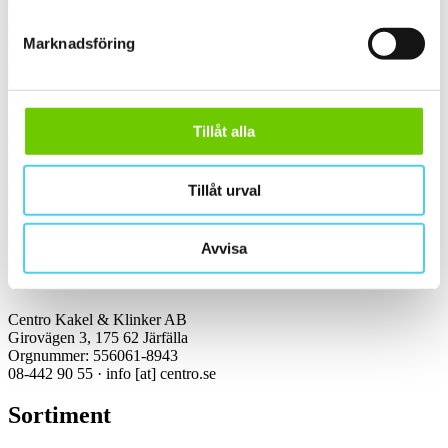
Kakel & klinker
Marknadsföring
Kakel, klinker, mosaik och granitkeramik →
Tillåt alla
Kontakt
Tillåt urval
Kundservice Konsument
Öppettider:
Vardagar 07:00-16:00
Tel: 08-442 90 55
Avvisa
Mejl:
info
[at]
centro.se
Centro Kakel & Klinker AB
Girovägen 3, 175 62 Järfälla
Orgnummer: 556061-8943
08-442 90 55 ·
info
[at]
centro.se
Sortiment