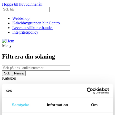
Hoppa till huvudinnehåll
Webbshop
Kakeldaxgruppen blir Centro
Leveransvillkor e-handel
Integritetspolicy
Meny
Filtrera din sökning
Kategori
Ställ in filter:
Kategori
Kakel & Klinker
Samtycke
Information
Om
Utrymme
Filtrera efter utrymme: