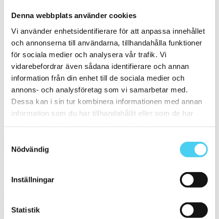
Denna webbplats använder cookies
Vägg
Vi använder enhetsidentifierare för att anpassa innehållet
Serie
och annonserna till användarna, tillhandahålla funktioner
Filtrera på en Serie
för sociala medier och analysera vår trafik. Vi
vidarebefordrar även sådana identifierare och annan
Välj en eller flera serier:
information från din enhet till de sociala medier och
annons- och analysföretag som vi samarbetar med.
Hemisphere
Dessa kan i sin tur kombinera informationen med annan
information som du har tillhandahållit eller som de har
Sortera
samlat in när du har använt deras tjänster.
Samtyckesval
Tyvärr gav sökningen inget resultat. Välj gärna en kategori nedan
Nödvändig
eller gör om din sökning.
Webbshop
Inställningar
Handla kakel, och klinker online. I vår webbshop outlet hittar ni ett
brett utbud till riktigt bra priser.
Med över 30 år i branschen är vi experter på allt inom kakel och
Statistik
klinker.