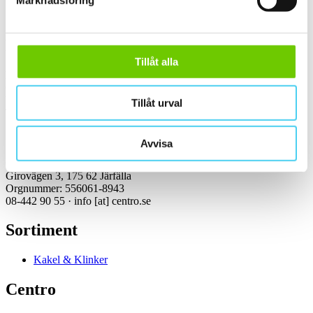
Marknadsföring
Kontakt
Tillåt alla
Kundservice Konsument
Öppettider:
Vardagar 07:00-16:00
Tillåt urval
Tel: 08-442 90 55
Mejl:
info
[at]
centro.se
Avvisa
Centro Kakel & Klinker AB
Girovägen 3, 175 62 Järfälla
Orgnummer: 556061-8943
08-442 90 55 ·
info
[at]
centro.se
Sortiment
Kakel & Klinker
Centro