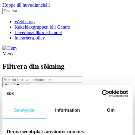
Hoppa till huvudinnehåll
Webbshop
Kakeldaxgruppen blir Centro
Leveransvillkor e-handel
Integritetspolicy
Meny
Filtrera din sökning
Kategori
Ställ in filter:
Kategori
Samtycke
Information
Om
Kakel & Klinker
Serie
Denna webbplats använder cookies