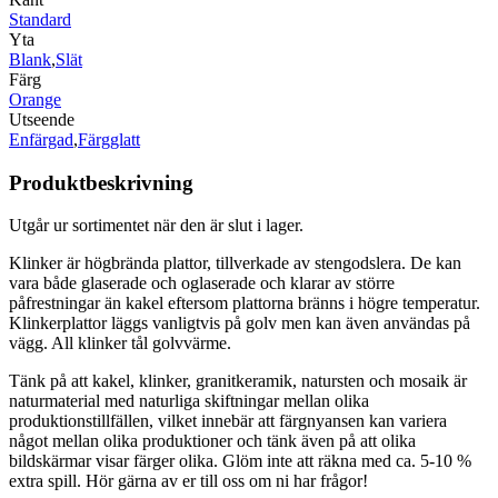
Standard
Yta
Blank
,
Slät
Färg
Orange
Utseende
Enfärgad
,
Färgglatt
Produktbeskrivning
Utgår ur sortimentet när den är slut i lager.
Klinker är högbrända plattor, tillverkade av stengodslera. De kan
vara både glaserade och oglaserade och klarar av större
påfrestningar än kakel eftersom plattorna bränns i högre temperatur.
Klinkerplattor läggs vanligtvis på golv men kan även användas på
vägg. All klinker tål golvvärme.
Tänk på att kakel, klinker, granitkeramik, natursten och mosaik är
naturmaterial med naturliga skiftningar mellan olika
produktionstillfällen, vilket innebär att färgnyansen kan variera
något mellan olika produktioner och tänk även på att olika
bildskärmar visar färger olika. Glöm inte att räkna med ca. 5-10 %
extra spill. Hör gärna av er till oss om ni har frågor!