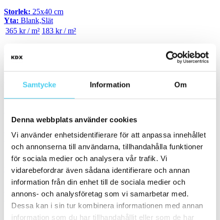
Storlek:
25x40 cm
Yta:
Blank,Slät
365 kr / m²
183 kr / m²
Kakel CENTRO Grey Blank
Storlek:
25x40 cm
Yta:
Blank,Slät
Samtycke
Information
Om
335 kr / m²
168 kr / m²
Kakel SKYMNING Mörkgrå Blank
Denna webbplats använder cookies
Storlek:
30x60 cm
Vi använder enhetsidentifierare för att anpassa innehållet
Yta:
Blank,Slät
och annonserna till användarna, tillhandahålla funktioner
765 kr / m²
383 kr / m²
för sociala medier och analysera vår trafik. Vi
Kakel C1 Grå Blank Rakskuren
vidarebefordrar även sådana identifierare och annan
information från din enhet till de sociala medier och
Storlek:
30x60 cm
annons- och analysföretag som vi samarbetar med.
Yta:
Blank,Slät
Dessa kan i sin tur kombinera informationen med annan
595 kr / m²
298 kr / m²
information som du har tillhandahållit eller som de har