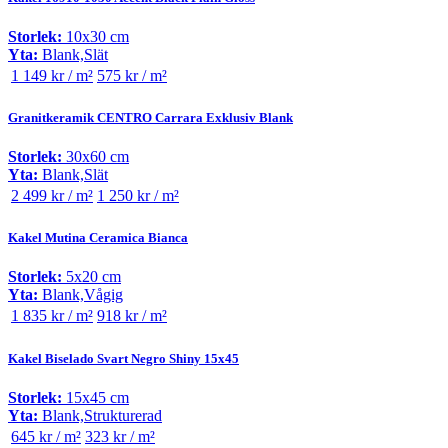
Storlek:
10x30 cm
Yta:
Blank,Slät
1 149 kr / m²
575 kr / m²
Granitkeramik CENTRO Carrara Exklusiv Blank
Storlek:
30x60 cm
Yta:
Blank,Slät
2 499 kr / m²
1 250 kr / m²
Kakel Mutina Ceramica Bianca
Storlek:
5x20 cm
Yta:
Blank,Vågig
1 835 kr / m²
918 kr / m²
Kakel Biselado Svart Negro Shiny 15x45
Storlek:
15x45 cm
Yta:
Blank,Strukturerad
645 kr / m²
323 kr / m²