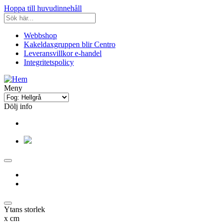
Hoppa till huvudinnehåll
Webbshop
Kakeldaxgruppen blir Centro
Leveransvillkor e-handel
Integritetspolicy
Meny
Dölj info
Ytans storlek
x
cm