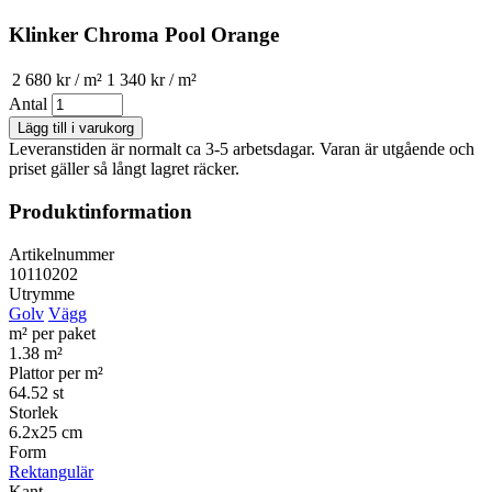
Klinker Chroma Pool Orange
2 680 kr / m²
1 340 kr / m²
Antal
Leveranstiden är normalt ca 3-5 arbetsdagar. Varan är utgående och
priset gäller så långt lagret räcker.
Produktinformation
Artikelnummer
10110202
Utrymme
Golv
Vägg
m² per paket
1.38 m²
Plattor per m²
64.52 st
Storlek
6.2x25 cm
Form
Rektangulär
Kant