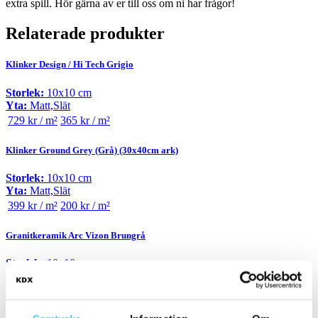
extra spill. Hör gärna av er till oss om ni har frågor!
Relaterade produkter
Klinker Design / Hi Tech Grigio
Storlek:
10x10 cm
Yta:
Matt,Slät
729 kr / m²
365 kr / m²
Klinker Ground Grey (Grå) (30x40cm ark)
Storlek:
10x10 cm
Yta:
Matt,Slät
399 kr / m²
200 kr / m²
Granitkeramik Arc Vizon Brungrå
Storlek:
10x10 cm
Yta:
Matt,Slät
359 kr / m²
180 kr / m²