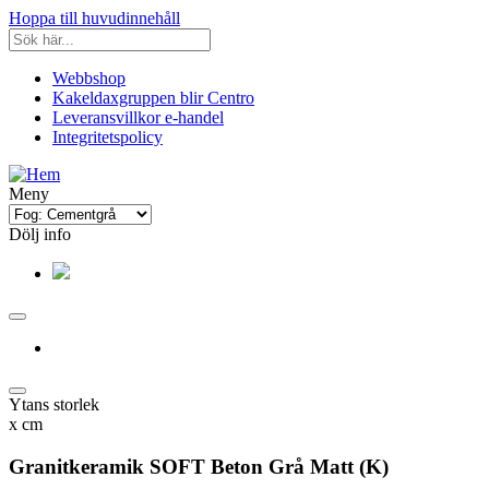
Hoppa till huvudinnehåll
Webbshop
Kakeldaxgruppen blir Centro
Leveransvillkor e-handel
Integritetspolicy
Meny
Dölj info
Ytans storlek
x
cm
Granitkeramik SOFT Beton Grå Matt (K)