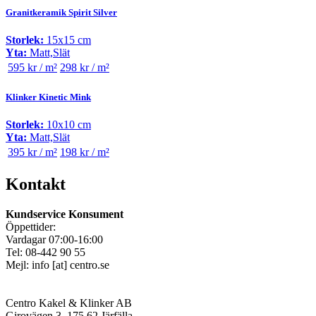
Granitkeramik Spirit Silver
Storlek:
15x15 cm
Yta:
Matt,Slät
595 kr / m²
298 kr / m²
Klinker Kinetic Mink
Storlek:
10x10 cm
Yta:
Matt,Slät
395 kr / m²
198 kr / m²
Kontakt
Kundservice Konsument
Öppettider:
Vardagar 07:00-16:00
Tel: 08-442 90 55
Mejl:
info
[at]
centro.se
Centro Kakel & Klinker AB
Girovägen 3, 175 62 Järfälla