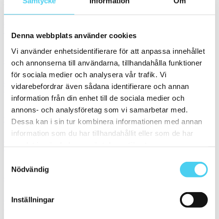
Samtycke
Information
Om
Granitkeramik Trend Brungrå
Storlek:
15x15 cm
Yta:
Matt,Slät
Denna webbplats använder cookies
695 kr / m²
348 kr / m²
Vi använder enhetsidentifierare för att anpassa innehållet
Granitkeramik Soft Beton Mid Grey Matt
och annonserna till användarna, tillhandahålla funktioner
för sociala medier och analysera vår trafik. Vi
Storlek:
15x15 cm
vidarebefordrar även sådana identifierare och annan
Yta:
Matt,Slät
information från din enhet till de sociala medier och
695 kr / m²
348 kr / m²
annons- och analysföretag som vi samarbetar med.
Klinker BERGHAMN Vitgrå
Dessa kan i sin tur kombinera informationen med annan
information som du har tillhandahållit eller som de har
Storlek:
15x15 cm
samlat in när du har använt deras tjänster.
Yta:
Matt,Slät
585 kr / m²
293 kr / m²
Samtyckesval
Nödvändig
Granitkeramik Chelsea Cobblestone Rakskuren
Storlek:
15x15 cm
Inställningar
Yta:
Matt,Slät
955 kr / m²
478 kr / m²