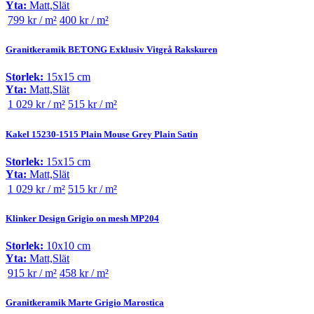
Yta:
Matt,Slät
799 kr / m²
400 kr / m²
Granitkeramik BETONG Exklusiv Vitgrå Rakskuren
Storlek:
15x15 cm
Yta:
Matt,Slät
1 029 kr / m²
515 kr / m²
Kakel 15230-1515 Plain Mouse Grey Plain Satin
Storlek:
15x15 cm
Yta:
Matt,Slät
1 029 kr / m²
515 kr / m²
Klinker Design Grigio on mesh MP204
Storlek:
10x10 cm
Yta:
Matt,Slät
915 kr / m²
458 kr / m²
Granitkeramik Marte Grigio Marostica