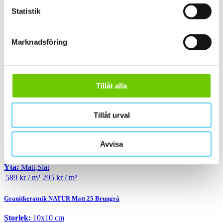
Statistik
Granitkeramik Chelsea Gravel Rakskuren
Storlek:
15x15 cm
Marknadsföring
Yta:
Matt,Slät
955 kr / m²
478 kr / m²
Granitkeramik Chelsea Cobblestone Rakskuren
Tillåt alla
Storlek:
30x30 cm
Yta:
Matt,Slät
Tillåt urval
815 kr / m²
408 kr / m²
Granitkeramik Trend Brungrå
Avvisa
Storlek:
30x30 cm
Yta:
Matt,Slät
589 kr / m²
295 kr / m²
Granitkeramik NATUR Matt 25 Brungrå
Storlek:
10x10 cm