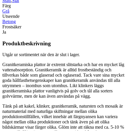
Matt
,
Slät
Färg
Grå
Utseende
Betong
Frostsäker
Ja
Produktbeskrivning
Utgår ur sortimentet när den är slut i lager.
Granitkeramiska plattor är extremt slitstarka och har en mycket låg
vattenabsorption. Granitkeramik är alltid frostbeständig och
tillverkas både som glaserad och oglaserad. Tack vare sina mycket
goda hållfasthetsegenskaper kan granitkeramik användas till alla
utrymmen – inomhus som utomhus. Likt klinkers läggs
granitkeramiska plattor vanligtvis på golv och tål alla sorters
golvvärme, men de kan även användas på vägg.
Tänk på att kakel, klinker, granitkeramik, natursten och mosaik är
naturmaterial med naturliga skiftningar mellan olika
produktionstillfällen, vilket innebär att färgnyansen kan variera
något mellan olika produktioner och tänk även på att olika
bildskärmar visar färger olika. Glöm inte att räkna med ca. 5-10 %