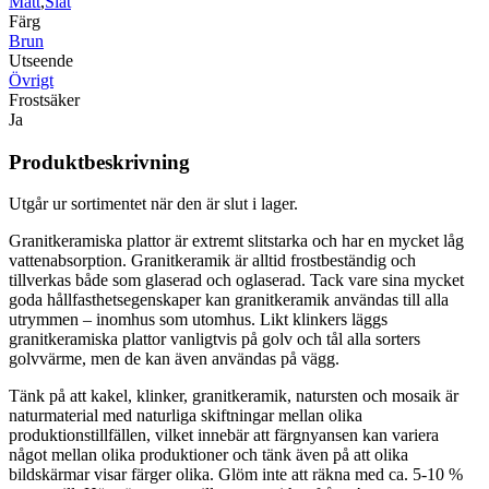
Matt
,
Slät
Färg
Brun
Utseende
Övrigt
Frostsäker
Ja
Produktbeskrivning
Utgår ur sortimentet när den är slut i lager.
Granitkeramiska plattor är extremt slitstarka och har en mycket låg
vattenabsorption. Granitkeramik är alltid frostbeständig och
tillverkas både som glaserad och oglaserad. Tack vare sina mycket
goda hållfasthetsegenskaper kan granitkeramik användas till alla
utrymmen – inomhus som utomhus. Likt klinkers läggs
granitkeramiska plattor vanligtvis på golv och tål alla sorters
golvvärme, men de kan även användas på vägg.
Tänk på att kakel, klinker, granitkeramik, natursten och mosaik är
naturmaterial med naturliga skiftningar mellan olika
produktionstillfällen, vilket innebär att färgnyansen kan variera
något mellan olika produktioner och tänk även på att olika
bildskärmar visar färger olika. Glöm inte att räkna med ca. 5-10 %