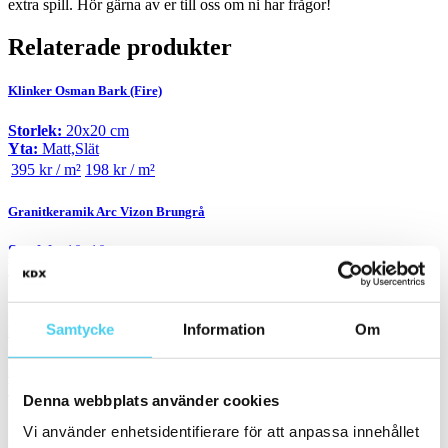
extra spill. Hör gärna av er till oss om ni har frågor!
Relaterade produkter
Klinker Osman Bark (Fire)
Storlek:
20x20 cm
Yta:
Matt,Slät
395 kr / m²
198 kr / m²
Granitkeramik Arc Vizon Brungrå
Storlek:
10x10 cm
Yta:
Matt,Slät
359 kr / m²
180 kr / m²
Samtycke
Information
Om
Klinker Kinetic Chocolate
Storlek:
20x20 cm
Yta:
Matt,Slät
Denna webbplats använder cookies
325 kr / m²
163 kr / m²
Vi använder enhetsidentifierare för att anpassa innehållet