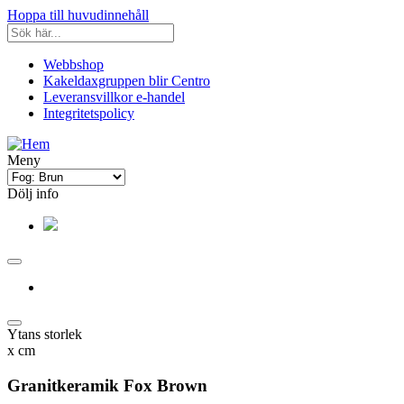
Hoppa till huvudinnehåll
Webbshop
Kakeldaxgruppen blir Centro
Leveransvillkor e-handel
Integritetspolicy
Meny
Dölj info
Ytans storlek
x
cm
Granitkeramik Fox Brown