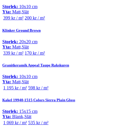
Storlek:
10x10 cm
Yta:
Matt,Slät
399 kr / m²
200 kr / m²
Klinker Ground Brown
Storlek:
20x20 cm
Yta:
Matt,Slät
339 kr / m²
170 kr / m²
Granitkeramik Appeal Taupe Rakskuren
Storlek:
10x10 cm
Yta:
Matt,Slät
1 195 kr / m²
598 kr / m²
Kakel 19940-1515 Colors Sierra Plain Gloss
Storlek:
15x15 cm
Yta:
Blank,Slät
1 069 kr / m²
535 kr / m²