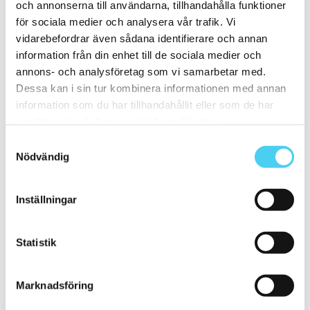
Granitkeramik Trend Brungrå
och annonserna till användarna, tillhandahålla funktioner
för sociala medier och analysera vår trafik. Vi
Storlek:
15x15 cm
vidarebefordrar även sådana identifierare och annan
Yta:
Matt,Slät
information från din enhet till de sociala medier och
695 kr / m²
348 kr / m²
annons- och analysföretag som vi samarbetar med.
Klinker Color RAL0504040 Tobacco 5x5
Dessa kan i sin tur kombinera informationen med annan
information som du har tillhandahållit eller som de har
Storlek:
5x5 cm
samlat in när du har använt deras tjänster.
Yta:
Matt,Slät
1 195 kr / m²
598 kr / m²
Samtyckesval
Nödvändig
Granitkeramik Trend Brungrå
Storlek:
30x30 cm
Inställningar
Yta:
Matt,Slät
589 kr / m²
295 kr / m²
Statistik
Granitkeramik NATUR Matt 25 Brungrå
Storlek:
10x10 cm
Marknadsföring
Yta:
Matt,Slät
799 kr / m²
400 kr / m²