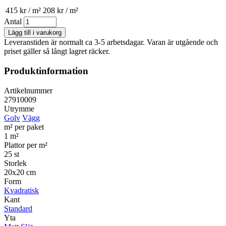
415 kr / m²
208 kr / m²
Antal
Leveranstiden är normalt ca 3-5 arbetsdagar. Varan är utgående och
priset gäller så långt lagret räcker.
Produktinformation
Artikelnummer
27910009
Utrymme
Golv
Vägg
m² per paket
1 m²
Plattor per m²
25 st
Storlek
20x20 cm
Form
Kvadratisk
Kant
Standard
Yta