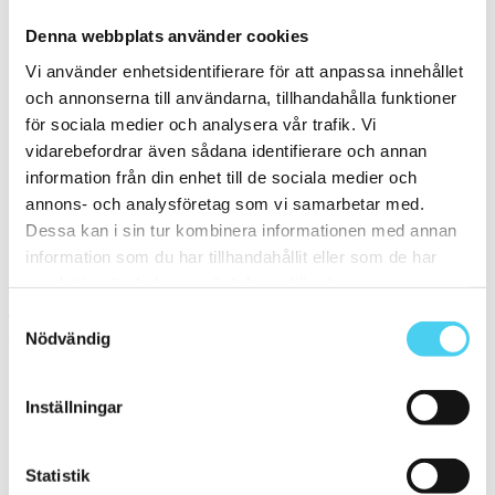
Denna webbplats använder cookies
Mässing (behandlad)
Vi använder enhetsidentifierare för att anpassa innehållet
Serie
och annonserna till användarna, tillhandahålla funktioner
för sociala medier och analysera vår trafik. Vi
Filtrera på en Serie
vidarebefordrar även sådana identifierare och annan
Välj en eller flera serier:
information från din enhet till de sociala medier och
annons- och analysföretag som vi samarbetar med.
Nordhem - Kaknäs
Dessa kan i sin tur kombinera informationen med annan
information som du har tillhandahållit eller som de har
Sortera
samlat in när du har använt deras tjänster.
Samtyckesval
Tyvärr gav sökningen inget resultat. Välj gärna en kategori nedan
Nödvändig
eller gör om din sökning.
Webbshop
Inställningar
Handla kakel, och klinker online. I vår webbshop outlet hittar ni ett
brett utbud till riktigt bra priser.
Med över 30 år i branschen är vi experter på allt inom kakel och
Statistik
klinker.