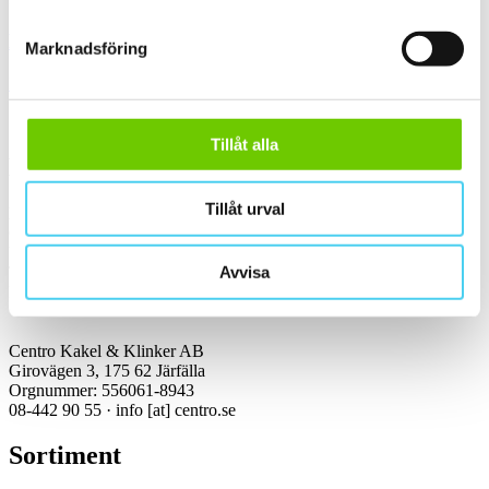
Kakel & klinker
Marknadsföring
Kakel, klinker, mosaik och granitkeramik →
Tillåt alla
Kontakt
Tillåt urval
Kundservice Konsument
Öppettider:
Vardagar 07:00-16:00
Tel: 08-442 90 55
Avvisa
Mejl:
info
[at]
centro.se
Centro Kakel & Klinker AB
Girovägen 3, 175 62 Järfälla
Orgnummer: 556061-8943
08-442 90 55 ·
info
[at]
centro.se
Sortiment