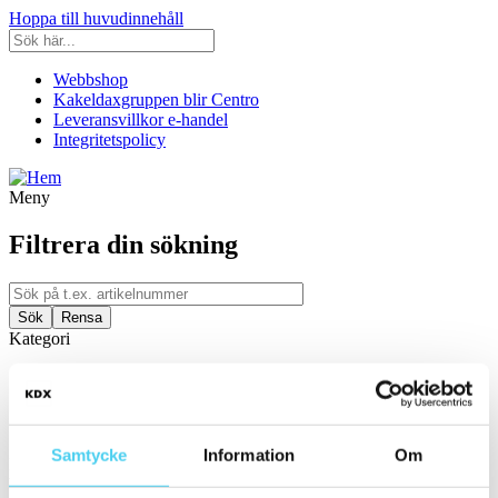
Hoppa till huvudinnehåll
Webbshop
Kakeldaxgruppen blir Centro
Leveransvillkor e-handel
Integritetspolicy
Meny
Filtrera din sökning
Kategori
Ställ in filter:
Kategori
Kakel & Klinker
Samtycke
Information
Om
Färg/Yta
Välj önskad färg/yta: