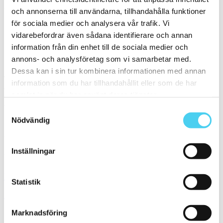
Leverantör
Välj önskad leverantör:
och annonserna till användarna, tillhandahålla funktioner
för sociala medier och analysera vår trafik. Vi
vidarebefordrar även sådana identifierare och annan
El Barco
information från din enhet till de sociala medier och
Sortera
annons- och analysföretag som vi samarbetar med.
Dessa kan i sin tur kombinera informationen med annan
Tyvärr gav sökningen inget resultat. Välj gärna en kategori nedan
information som du har tillhandahållit eller som de har
eller gör om din sökning.
samlat in när du har använt deras tjänster.
Webbshop
Samtyckesval
Nödvändig
Handla kakel, och klinker online. I vår webbshop outlet hittar ni ett
brett utbud till riktigt bra priser.
Med över 30 år i branschen är vi experter på allt inom kakel och
Inställningar
klinker.
Kakel & klinker
Statistik
Kakel, klinker, mosaik och granitkeramik →
Marknadsföring