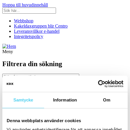
Hoppa till huvudinnehåll
Webbshop
Kakeldaxgruppen blir Centro
Leveransvillkor e-handel
Integritetspolicy
Meny
Filtrera din sökning
Kategori
Ställ in filter:
Kategori
Samtycke
Information
Om
Kakel & Klinker
Denna webbplats använder cookies
m²
Vi använder enhetsidentifierare för att anpassa innehållet