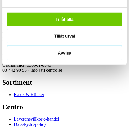
Kontakt
Kundservice Konsument
Tillåt alla
Öppettider:
Vardagar 07:00-16:00
Tel: 08-442 90 55
Tillåt urval
Mejl:
info
[at]
centro.se
Avvisa
Centro Kakel & Klinker AB
Girovägen 3, 175 62 Järfälla
Orgnummer: 556061-8943
08-442 90 55 ·
info
[at]
centro.se
Sortiment
Kakel & Klinker
Centro
Leveransvillkor e-handel
Dataskyddspolicy