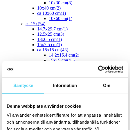
10x30 cm
(8)
10x40 cm
(2)
ca 10x60 cm
(1)
10x60 cm
(1)
ca 15x
(54)
14.7x29.7 cm
(1)
12.5x25 cm
(3)
13x6.5 cm
(1)
15x7.5 cm
(1)
ca 15x15 cm
(43)
14.2x16.4 cm
(2)
15x15 cm
(41)
16.4x14.2 cm
(2)
15x30 cm
(3)
15x45 cm
(1)
ca 15x60 cm
(1)
Samtycke
Information
Om
15x60 cm
(1)
ca 20x
(33)
ca 20x20 cm
(22)
20x20 cm
(22)
Denna webbplats använder cookies
20x5 cm
(2)
20x10 cm
(4)
Vi använder enhetsidentifierare för att anpassa innehållet
20x25 cm
(1)
och annonserna till användarna, tillhandahålla funktioner
20x30 cm
(1)
20x40 cm
(1)
för sociala medier och analysera vår trafik. Vi