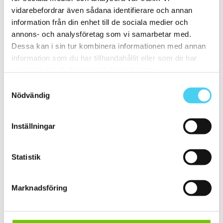
ca 20x60 cm
(2)
vidarebefordrar även sådana identifierare och annan
20x58 cm
(1)
information från din enhet till de sociala medier och
20x60 cm
(1)
Mellan (25 - 50 cm)
(67)
annons- och analysföretag som vi samarbetar med.
ca 25x
(16)
Dessa kan i sin tur kombinera informationen med annan
25x12.5 cm
(3)
information som du har tillhandahållit eller som de har
25x6.2 cm
(1)
25x6 cm
(2)
samlat in när du har använt deras tjänster.
25x20 cm
(1)
Samtyckesval
25x40 cm
(5)
Nödvändig
25x50 cm
(3)
25x60 cm
(1)
ca 30x
(45)
29.7x14.7 cm
(1)
Inställningar
30x9.5 cm
(1)
ca 30x10 cm
(10)
30x7.5 cm
(2)
Statistik
30x10 cm
(8)
ca 30x15 cm
(3)
30x15 cm
(3)
30x20 cm
(1)
Marknadsföring
ca 30x30 cm
(13)
30x30 cm
(13)
ca 30x60 cm
(16)
30x60 cm
(16)