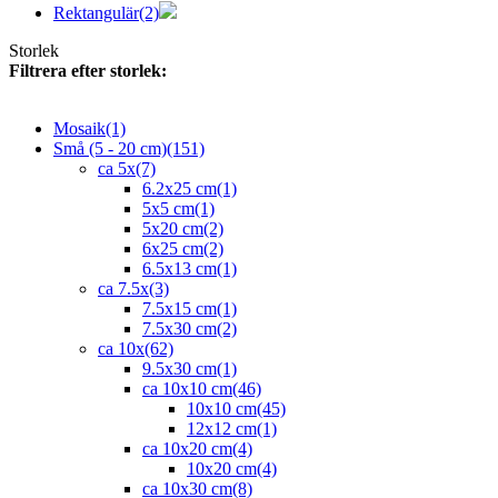
Rektangulär
(2)
Storlek
Filtrera efter storlek:
Mosaik
(1)
Små (5 - 20 cm)
(151)
ca 5x
(7)
6.2x25 cm
(1)
5x5 cm
(1)
5x20 cm
(2)
6x25 cm
(2)
6.5x13 cm
(1)
ca 7.5x
(3)
7.5x15 cm
(1)
7.5x30 cm
(2)
ca 10x
(62)
9.5x30 cm
(1)
ca 10x10 cm
(46)
10x10 cm
(45)
12x12 cm
(1)
ca 10x20 cm
(4)
10x20 cm
(4)
ca 10x30 cm
(8)