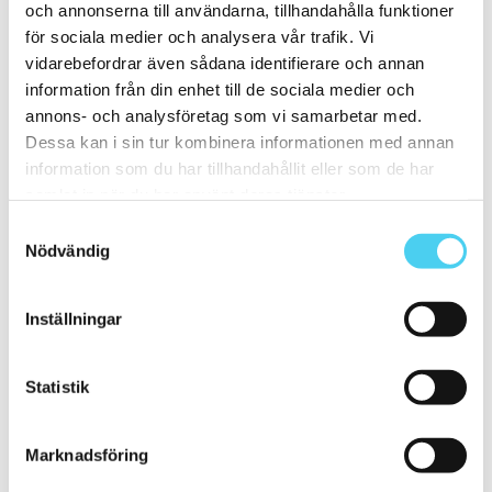
och annonserna till användarna, tillhandahålla funktioner
20x5 cm
(2)
20x10 cm
(4)
för sociala medier och analysera vår trafik. Vi
20x25 cm
(1)
vidarebefordrar även sådana identifierare och annan
20x30 cm
(1)
information från din enhet till de sociala medier och
20x40 cm
(1)
ca 20x60 cm
(2)
annons- och analysföretag som vi samarbetar med.
20x58 cm
(1)
Dessa kan i sin tur kombinera informationen med annan
20x60 cm
(1)
information som du har tillhandahållit eller som de har
Mellan (25 - 50 cm)
(67)
ca 25x
(16)
samlat in när du har använt deras tjänster.
25x12.5 cm
(3)
Samtyckesval
25x6.2 cm
(1)
Nödvändig
25x6 cm
(2)
25x20 cm
(1)
25x40 cm
(5)
25x50 cm
(3)
Inställningar
25x60 cm
(1)
ca 30x
(45)
29.7x14.7 cm
(1)
Statistik
30x9.5 cm
(1)
ca 30x10 cm
(10)
30x7.5 cm
(2)
30x10 cm
(8)
Marknadsföring
ca 30x15 cm
(3)
30x15 cm
(3)