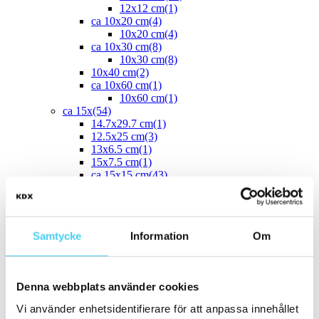
12x12 cm
(1)
ca 10x20 cm
(4)
10x20 cm
(4)
ca 10x30 cm
(8)
10x30 cm
(8)
10x40 cm
(2)
ca 10x60 cm
(1)
10x60 cm
(1)
ca 15x
(54)
14.7x29.7 cm
(1)
12.5x25 cm
(3)
13x6.5 cm
(1)
15x7.5 cm
(1)
ca 15x15 cm
(43)
14.2x16.4 cm
(2)
15x15 cm
(41)
16.4x14.2 cm
(2)
15x30 cm
(3)
Samtycke
Information
Om
15x45 cm
(1)
ca 15x60 cm
(1)
15x60 cm
(1)
ca 20x
(33)
Denna webbplats använder cookies
17.5x20 cm
ca 20x20 cm
(22)
Vi använder enhetsidentifierare för att anpassa innehållet
20x20 cm
(22)