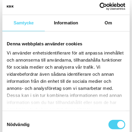
ca 60x20 cm
60x15 cm
Små (5 - 20 cm)
(15)
Samtycke
Information
Om
ca 10x
(4)
ca 10x10 cm
(4)
10x10 cm
(4)
Denna webbplats använder cookies
ca 15x
(10)
ca 15x15 cm
(10)
Vi använder enhetsidentifierare för att anpassa innehållet
15x15 cm
(10)
ca 20x
(1)
och annonserna till användarna, tillhandahålla funktioner
ca 20x20 cm
(1)
för sociala medier och analysera vår trafik. Vi
20x20 cm
(1)
vidarebefordrar även sådana identifierare och annan
Mellan (25 - 50 cm)
(1)
ca 30x
(1)
information från din enhet till de sociala medier och
ca 30x30 cm
(1)
annons- och analysföretag som vi samarbetar med.
30x30 cm
(1)
Dessa kan i sin tur kombinera informationen med annan
Kant
information som du har tillhandahållit eller som de har
Välj önskad kant på plattan:
samlat in när du har använt deras tjänster.
Samtyckesval
Standard
(2)
Nödvändig
Rakskuren