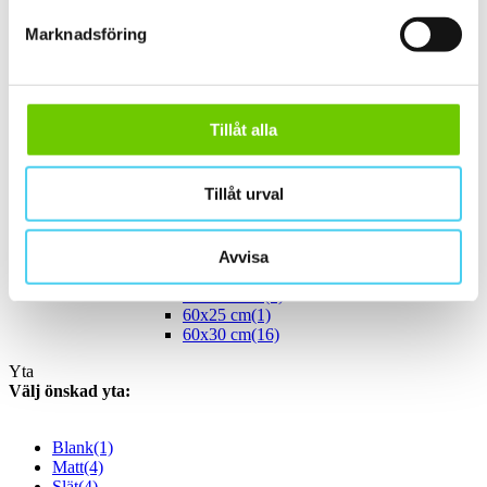
40x25 cm
(5)
ca 45x
(1)
Marknadsföring
45x15 cm
(1)
ca 50x
(3)
50x25 cm
(3)
Stora (60 - 120 cm)
(22)
ca 60x
(22)
Tillåt alla
ca 60x10 cm
(1)
60x10 cm
(1)
ca 60x15 cm
(1)
Tillåt urval
60x15 cm
(1)
ca 60x20 cm
(2)
58x20 cm
(1)
60x20 cm
(1)
Avvisa
ca 60x30 cm
(18)
55x33.3 cm
(1)
60x25 cm
(1)
60x30 cm
(16)
Yta
Välj önskad yta:
Blank
(1)
Matt
(4)
Slät
(4)