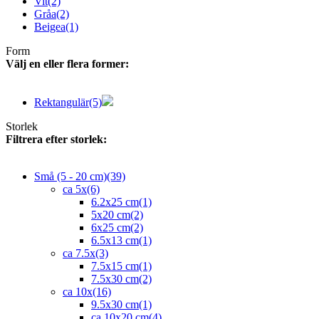
Vit
(2)
Gråa
(2)
Beigea
(1)
Form
Välj en eller flera former:
Rektangulär
(5)
Storlek
Filtrera efter storlek:
Små (5 - 20 cm)
(39)
ca 5x
(6)
6.2x25 cm
(1)
5x20 cm
(2)
6x25 cm
(2)
6.5x13 cm
(1)
ca 7.5x
(3)
7.5x15 cm
(1)
7.5x30 cm
(2)
ca 10x
(16)
9.5x30 cm
(1)
ca 10x20 cm
(4)