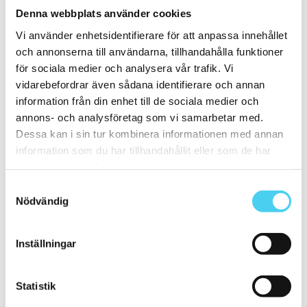
ca 25x
(16)
Denna webbplats använder cookies
25x12.5 cm
(3)
Vi använder enhetsidentifierare för att anpassa innehållet
25x6.2 cm
(1)
25x6 cm
(2)
och annonserna till användarna, tillhandahålla funktioner
25x20 cm
(1)
för sociala medier och analysera vår trafik. Vi
25x40 cm
(5)
vidarebefordrar även sådana identifierare och annan
25x50 cm
(3)
25x60 cm
(1)
information från din enhet till de sociala medier och
ca 30x
(32)
annons- och analysföretag som vi samarbetar med.
29.7x14.7 cm
(1)
Dessa kan i sin tur kombinera informationen med annan
30x9.5 cm
(1)
ca 30x10 cm
(10)
information som du har tillhandahållit eller som de har
30x7.5 cm
(2)
samlat in när du har använt deras tjänster.
30x10 cm
(8)
ca 30x15 cm
(3)
Samtyckesval
30x15 cm
(3)
Nödvändig
30x20 cm
(1)
ca 30x60 cm
(16)
30x60 cm
(16)
Inställningar
ca 35x
(1)
33.3x55 cm
(1)
ca 40x
(8)
40x10 cm
(2)
Statistik
40x20 cm
(1)