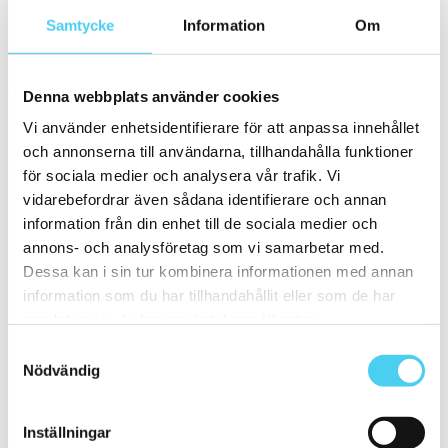
Samtycke
Information
Om
Rektangulär
(1)
Storlek
Denna webbplats använder cookies
Filtrera efter storlek:
Vi använder enhetsidentifierare för att anpassa innehållet
och annonserna till användarna, tillhandahålla funktioner
Små (5 - 20 cm)
(5)
ca 10x
(1)
för sociala medier och analysera vår trafik. Vi
ca 10x60 cm
(1)
vidarebefordrar även sådana identifierare och annan
10x60 cm
(1)
information från din enhet till de sociala medier och
ca 15x
(3)
14.7x29.7 cm
(1)
annons- och analysföretag som vi samarbetar med.
12.5x25 cm
(1)
Dessa kan i sin tur kombinera informationen med annan
15x30 cm
(1)
information som du har tillhandahållit eller som de har
ca 20x
(1)
ca 20x60 cm
(1)
samlat in när du har använt deras tjänster.
20x58 cm
(1)
Samtyckesval
Mellan (25 - 50 cm)
(3)
ca 25x
(1)
Nödvändig
25x12.5 cm
(1)
ca 30x
(2)
29.7x14.7 cm
(1)
Inställningar
ca 30x15 cm
(1)