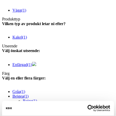
Vägg
(1)
Produkttyp
Vilken typ av produkt letar ni efter?
Kakel
(1)
Utseende
Välj önskat utseende:
Enfärgad
(1)
Färg
Välj en eller flera färger:
Gråa
(1)
Beigea
(1)
Beige
(1)
Form
Välj en eller flera former: