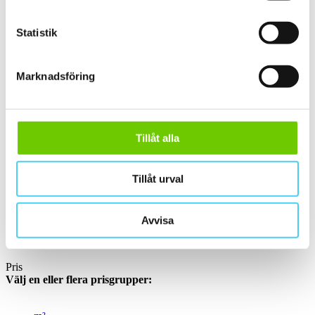
30x15 cm
(1)
Stora (60 - 120 cm)
(2)
Statistik
ca 60x
(2)
ca 60x10 cm
(1)
60x10 cm
(1)
ca 60x20 cm
(1)
Marknadsföring
58x20 cm
(1)
Yta
Välj önskad yta:
Tillåt alla
Blank
(1)
Slät
(1)
Tillåt urval
Kant
Välj önskad kant på plattan:
Avvisa
Standard
(1)
Pris
Välj en eller flera prisgrupper: