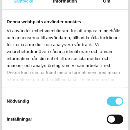
Samtycke
Information
Om
Strukturerad
(2)
Kant
Välj önskad kant på plattan:
Denna webbplats använder cookies
Vi använder enhetsidentifierare för att anpassa innehållet
Standard
(40)
och annonserna till användarna, tillhandahålla funktioner
Rakskuren
(6)
för sociala medier och analysera vår trafik. Vi
Pris
vidarebefordrar även sådana identifierare och annan
Välj en eller flera prisgrupper:
information från din enhet till de sociala medier och
annons- och analysföretag som vi samarbetar med.
m²
Dessa kan i sin tur kombinera informationen med annan
100 till 200 kr
(15)
information som du har tillhandahållit eller som de har
200 till 300 kr
(6)
samlat in när du har använt deras tjänster.
300 till 400 kr
(6)
400 till 600 kr
(14)
Samtyckesval
600 till 800 kr
(2)
Nödvändig
800 till 1000 kr
(3)
Sortera
Inställningar
Granitkeramik 75120V 010010 Mosa Ultragres Global