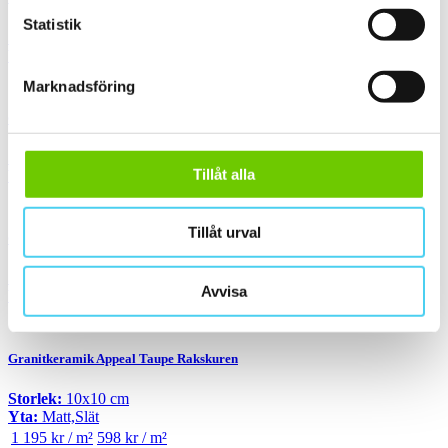
Statistik
Storlek:
10x10 cm
Yta:
Matt,Slät
955 kr / m²
478 kr / m²
Marknadsföring
Granitkeramik 75200V1010 Plain Ivory Black Plain Matt
Storlek:
10x10 cm
Tillåt alla
Yta:
Matt,Slät
1 799 kr / m²
900 kr / m²
Tillåt urval
Granitkeramik 75220V1010 Plain Grey Plain Matt
Storlek:
10x10 cm
Avvisa
Yta:
Matt,Slät
1 799 kr / m²
900 kr / m²
Granitkeramik Appeal Taupe Rakskuren
Storlek:
10x10 cm
Yta:
Matt,Slät
1 195 kr / m²
598 kr / m²