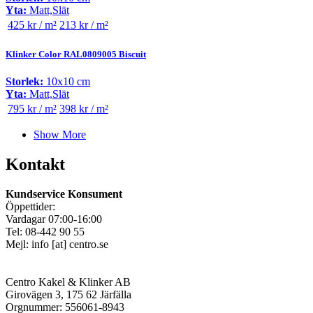
Yta:
Matt,Slät
425 kr / m²
213 kr / m²
Klinker Color RAL0809005 Biscuit
Storlek:
10x10 cm
Yta:
Matt,Slät
795 kr / m²
398 kr / m²
Show More
Kontakt
Kundservice Konsument
Öppettider:
Vardagar 07:00-16:00
Tel: 08-442 90 55
Mejl:
info
[at]
centro.se
Centro Kakel & Klinker AB
Girovägen 3, 175 62 Järfälla
Orgnummer: 556061-8943