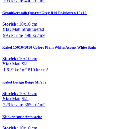
799 kr / m²
400 kr / m²
Granitkeramik Quarzit Grey R10 Rakskuren 10x10
Storlek:
10x10 cm
Yta:
Matt,Strukturerad
995 kr / m²
498 kr / m²
Kakel 15010-1010 Colors Plain White/Accent White Satin
Storlek:
10x10 cm
Yta:
Matt,Slät
1 619 kr / m²
810 kr / m²
Kakel Design Beige MP202
Storlek:
10x10 cm
Yta:
Matt,Slät
729 kr / m²
365 kr / m²
Klinker Antic Anthracite
Storlek:
10x10 cm