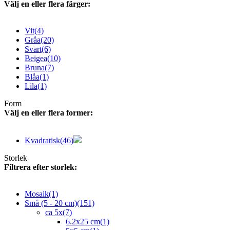
Välj en eller flera färger:
Vit
(4)
Gråa
(20)
Svart
(6)
Beigea
(10)
Bruna
(7)
Blåa
(1)
Lila
(1)
Form
Välj en eller flera former:
Kvadratisk
(46)
Storlek
Filtrera efter storlek:
Mosaik
(1)
Små (5 - 20 cm)
(151)
ca 5x
(7)
6.2x25 cm
(1)