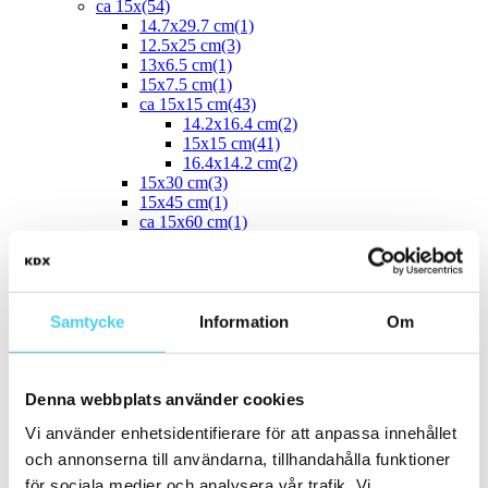
ca 15x
(54)
14.7x29.7 cm
(1)
12.5x25 cm
(3)
13x6.5 cm
(1)
15x7.5 cm
(1)
ca 15x15 cm
(43)
14.2x16.4 cm
(2)
15x15 cm
(41)
16.4x14.2 cm
(2)
15x30 cm
(3)
15x45 cm
(1)
ca 15x60 cm
(1)
15x60 cm
(1)
ca 20x
(33)
ca 20x20 cm
(22)
20x20 cm
(22)
20x5 cm
(2)
Samtycke
Information
Om
20x10 cm
(4)
20x25 cm
(1)
20x30 cm
(1)
Denna webbplats använder cookies
20x40 cm
(1)
ca 20x60 cm
(2)
Vi använder enhetsidentifierare för att anpassa innehållet
20x58 cm
(1)
20x60 cm
(1)
och annonserna till användarna, tillhandahålla funktioner
Mellan (25 - 50 cm)
(67)
för sociala medier och analysera vår trafik. Vi