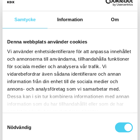
Blank
(8)
Samtycke
Information
Om
Matt
(45)
Slät
(51)
Strukturerad
(1)
Vågig
(1)
Denna webbplats använder cookies
Kant
Vi använder enhetsidentifierare för att anpassa innehållet
Välj önskad kant på plattan:
och annonserna till användarna, tillhandahålla funktioner
för sociala medier och analysera vår trafik. Vi
Standard
(40)
vidarebefordrar även sådana identifierare och annan
Rakskuren
(13)
information från din enhet till de sociala medier och
Pris
annons- och analysföretag som vi samarbetar med.
Välj en eller flera prisgrupper:
Dessa kan i sin tur kombinera informationen med annan
information som du har tillhandahållit eller som de har
m²
samlat in när du har använt deras tjänster.
Samtyckesval
100 till 200 kr
(1)
200 till 300 kr
(13)
Nödvändig
300 till 400 kr
(11)
400 till 600 kr
(22)