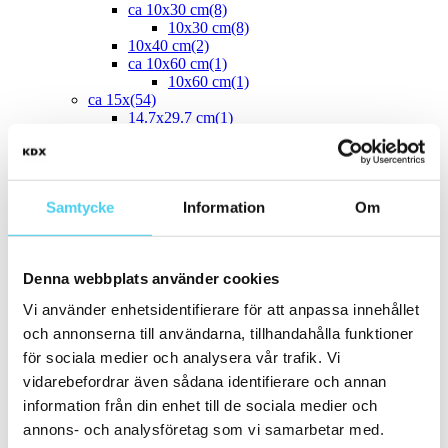
ca 10x30 cm
(8)
10x30 cm
(8)
10x40 cm
(2)
ca 10x60 cm
(1)
10x60 cm
(1)
ca 15x
(54)
14.7x29.7 cm
(1)
12.5x25 cm
(3)
13x6.5 cm
(1)
15x7.5 cm
(1)
ca 15x15 cm
(43)
Samtycke
Information
Om
14.2x16.4 cm
(2)
15x15 cm
(41)
16.4x14.2 cm
(2)
15x30 cm
(3)
Denna webbplats använder cookies
15x45 cm
(1)
ca 15x60 cm
(1)
Vi använder enhetsidentifierare för att anpassa innehållet
15x60 cm
(1)
och annonserna till användarna, tillhandahålla funktioner
ca 20x
(33)
ca 20x20 cm
(22)
för sociala medier och analysera vår trafik. Vi
20x20 cm
(22)
vidarebefordrar även sådana identifierare och annan
20x5 cm
(2)
information från din enhet till de sociala medier och
20x10 cm
(4)
20x25 cm
(1)
annons- och analysföretag som vi samarbetar med.
20x30 cm
(1)