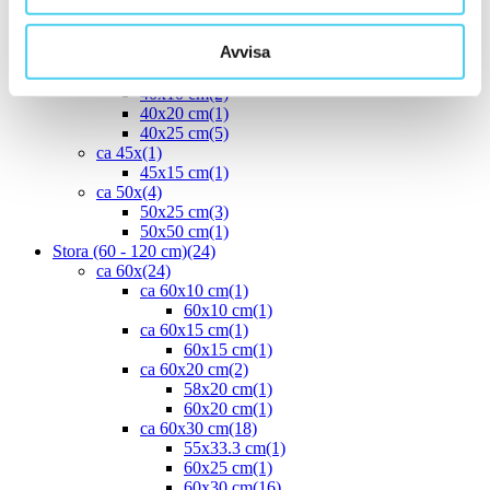
30x60 cm
(16)
ca 35x
(1)
Avvisa
33.3x55 cm
(1)
ca 40x
(8)
40x10 cm
(2)
40x20 cm
(1)
40x25 cm
(5)
ca 45x
(1)
45x15 cm
(1)
ca 50x
(4)
50x25 cm
(3)
50x50 cm
(1)
Stora (60 - 120 cm)
(24)
ca 60x
(24)
ca 60x10 cm
(1)
60x10 cm
(1)
ca 60x15 cm
(1)
60x15 cm
(1)
ca 60x20 cm
(2)
58x20 cm
(1)
60x20 cm
(1)
ca 60x30 cm
(18)
55x33.3 cm
(1)
60x25 cm
(1)
60x30 cm
(16)