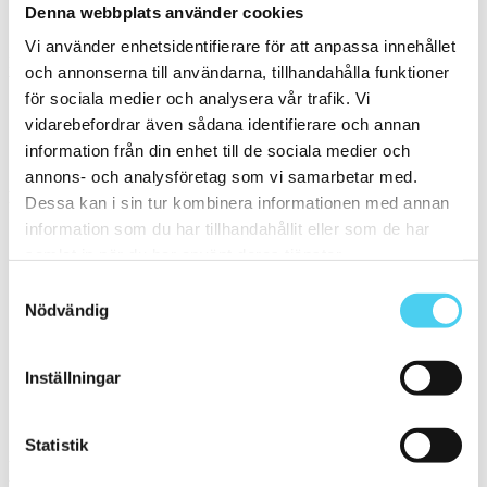
Denna webbplats använder cookies
Vit
(1)
Vi använder enhetsidentifierare för att anpassa innehållet
Form
och annonserna till användarna, tillhandahålla funktioner
Välj en eller flera former:
för sociala medier och analysera vår trafik. Vi
vidarebefordrar även sådana identifierare och annan
Rektangulär
(1)
information från din enhet till de sociala medier och
annons- och analysföretag som vi samarbetar med.
Storlek
Filtrera efter storlek:
Dessa kan i sin tur kombinera informationen med annan
information som du har tillhandahållit eller som de har
60x120 cm
samlat in när du har använt deras tjänster.
7.5x20 cm
Samtyckesval
Mellan (25 - 50 cm)
(1)
Nödvändig
ca 30x
(1)
ca 30x60 cm
(1)
30x60 cm
(1)
Stora (60 - 120 cm)
(1)
Inställningar
ca 60x
(1)
ca 60x30 cm
(1)
60x30 cm
(1)
Statistik
Yta
Välj önskad yta: