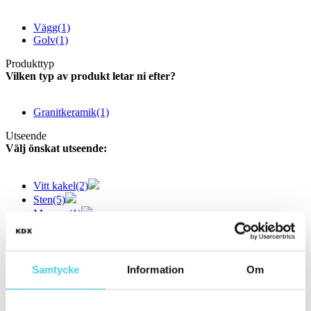
Vägg
(1)
Golv
(1)
Produkttyp
Vilken typ av produkt letar ni efter?
Granitkeramik
(1)
Utseende
Välj önskat utseende:
Vitt kakel
(2)
Sten
(5)
Marmor
(1)
Betong
(4)
Enfärgad
(1)
Övrigt
(3)
Samtycke
Information
Om
Färg
Välj en eller flera färger: