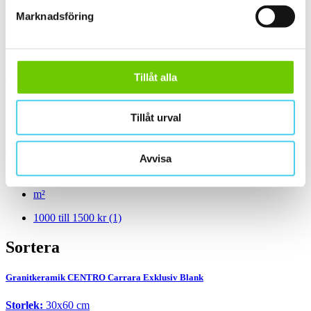
Marknadsföring
Blank
(1)
Slät
(1)
Kant
Tillåt alla
Välj önskad kant på plattan:
Tillåt urval
Standard
(1)
Pris
Välj en eller flera prisgrupper:
Avvisa
m²
1000 till 1500 kr
(1)
Sortera
Granitkeramik CENTRO Carrara Exklusiv Blank
Storlek:
30x60 cm