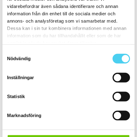
20x40 cm
(1)
vidarebefordrar även sådana identifierare och annan
ca 20x60 cm
(2)
information från din enhet till de sociala medier och
20x58 cm
(1)
20x60 cm
(1)
annons- och analysföretag som vi samarbetar med.
Mellan (25 - 50 cm)
(67)
Dessa kan i sin tur kombinera informationen med annan
ca 25x
(16)
information som du har tillhandahållit eller som de har
25x12.5 cm
(3)
25x6.2 cm
(1)
samlat in när du har använt deras tjänster.
25x6 cm
(2)
Samtyckesval
25x20 cm
(1)
Nödvändig
25x40 cm
(5)
25x50 cm
(3)
25x60 cm
(1)
ca 30x
(45)
Inställningar
29.7x14.7 cm
(1)
30x9.5 cm
(1)
ca 30x10 cm
(10)
Statistik
30x7.5 cm
(2)
30x10 cm
(8)
ca 30x15 cm
(3)
30x15 cm
(3)
Marknadsföring
30x20 cm
(1)
ca 30x30 cm
(13)
30x30 cm
(13)
ca 30x60 cm
(16)