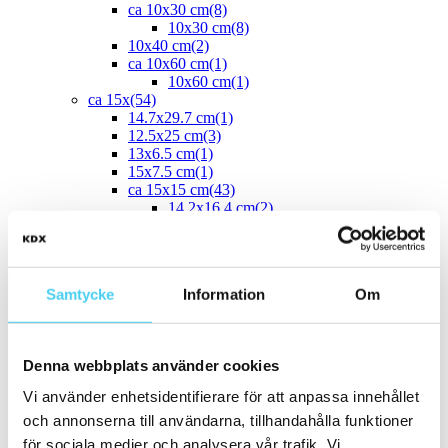
ca 10x30 cm
(8)
10x30 cm
(8)
10x40 cm
(2)
ca 10x60 cm
(1)
10x60 cm
(1)
ca 15x
(54)
14.7x29.7 cm
(1)
12.5x25 cm
(3)
13x6.5 cm
(1)
15x7.5 cm
(1)
ca 15x15 cm
(43)
14.2x16.4 cm
(2)
15x15 cm
(41)
16.4x14.2 cm
(2)
15x30 cm
(3)
15x45 cm
(1)
Samtycke
Information
Om
ca 15x60 cm
(1)
15x60 cm
(1)
ca 20x
(33)
ca 20x20 cm
(22)
Denna webbplats använder cookies
20x20 cm
(22)
20x5 cm
(2)
Vi använder enhetsidentifierare för att anpassa innehållet
20x10 cm
(4)
och annonserna till användarna, tillhandahålla funktioner
20x25 cm
(1)
20x30 cm
(1)
för sociala medier och analysera vår trafik. Vi