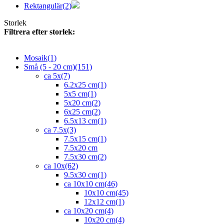
Rektangulär
(2)
Storlek
Filtrera efter storlek:
Mosaik
(1)
Små (5 - 20 cm)
(151)
ca 5x
(7)
6.2x25 cm
(1)
5x5 cm
(1)
5x20 cm
(2)
6x25 cm
(2)
6.5x13 cm
(1)
ca 7.5x
(3)
7.5x15 cm
(1)
7.5x20 cm
7.5x30 cm
(2)
ca 10x
(62)
9.5x30 cm
(1)
ca 10x10 cm
(46)
10x10 cm
(45)
12x12 cm
(1)
ca 10x20 cm
(4)
10x20 cm
(4)