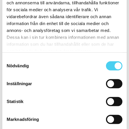
och annonserna till användarna, tillhandahålla funktioner
20x10 cm
(4)
20x25 cm
(1)
för sociala medier och analysera vår trafik. Vi
20x30 cm
(1)
vidarebefordrar även sådana identifierare och annan
20x40 cm
(1)
information från din enhet till de sociala medier och
ca 20x60 cm
(2)
20x58 cm
(1)
annons- och analysföretag som vi samarbetar med.
20x60 cm
(1)
Dessa kan i sin tur kombinera informationen med annan
Mellan (25 - 50 cm)
(67)
information som du har tillhandahållit eller som de har
ca 25x
(16)
25x12.5 cm
(3)
samlat in när du har använt deras tjänster.
25x6.2 cm
(1)
Samtyckesval
25x6 cm
(2)
Nödvändig
25x20 cm
(1)
25x40 cm
(5)
25x50 cm
(3)
25x60 cm
(1)
Inställningar
ca 30x
(45)
29.7x14.7 cm
(1)
30x9.5 cm
(1)
Statistik
ca 30x10 cm
(10)
30x7.5 cm
(2)
30x10 cm
(8)
ca 30x15 cm
(3)
Marknadsföring
30x15 cm
(3)
30x20 cm
(1)