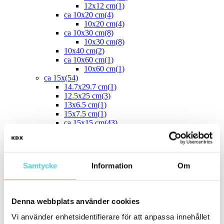
12x12 cm
(1)
ca 10x20 cm
(4)
10x20 cm
(4)
ca 10x30 cm
(8)
10x30 cm
(8)
10x40 cm
(2)
ca 10x60 cm
(1)
10x60 cm
(1)
ca 15x
(54)
14.7x29.7 cm
(1)
12.5x25 cm
(3)
13x6.5 cm
(1)
15x7.5 cm
(1)
ca 15x15 cm
(43)
14.2x16.4 cm
(2)
15x15 cm
(41)
16.4x14.2 cm
(2)
15x30 cm
(3)
Samtycke
Information
Om
15x45 cm
(1)
ca 15x60 cm
(1)
15x60 cm
(1)
ca 20x
(33)
Denna webbplats använder cookies
ca 20x20 cm
(22)
20x20 cm
(22)
Vi använder enhetsidentifierare för att anpassa innehållet
20x5 cm
(2)