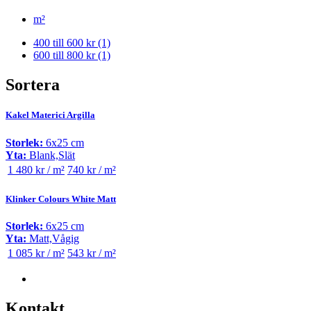
m²
400 till 600 kr
(1)
600 till 800 kr
(1)
Sortera
Kakel Materici Argilla
Storlek:
6x25 cm
Yta:
Blank,Slät
1 480 kr / m²
740 kr / m²
Klinker Colours White Matt
Storlek:
6x25 cm
Yta:
Matt,Vågig
1 085 kr / m²
543 kr / m²
Kontakt