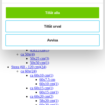
ca 30x30 cm
(13)
30x30 cm
(13)
ca 30x60 cm
(16)
Tillåt alla
30x60 cm
(16)
ca 35x
(1)
33.3x55 cm
(1)
Tillåt urval
ca 40x
(8)
40x10 cm
(2)
40x20 cm
(1)
Avvisa
40x25 cm
(5)
ca 45x
(1)
45x15 cm
(1)
ca 50x
(4)
50x25 cm
(3)
50x50 cm
(1)
Stora (60 - 120 cm)
(24)
ca 60x
(24)
ca 60x10 cm
(1)
60x7.5 cm
60x10 cm
(1)
ca 60x15 cm
(1)
60x15 cm
(1)
ca 60x20 cm
(2)
58x20 cm
(1)
60x20 cm
(1)