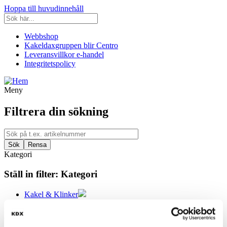
Hoppa till huvudinnehåll
Webbshop
Kakeldaxgruppen blir Centro
Leveransvillkor e-handel
Integritetspolicy
Meny
Filtrera din sökning
Kategori
Ställ in filter:
Kategori
Kakel & Klinker
Utseende
Välj önskat utseende: