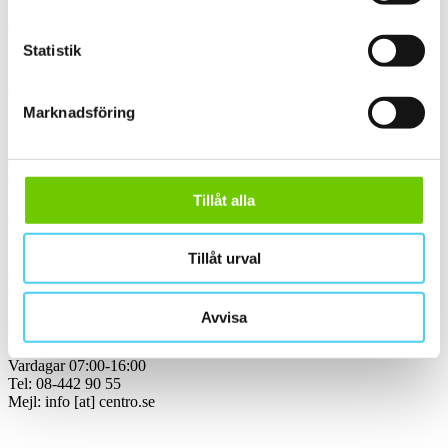
Webbshop
Statistik
Handla kakel, och klinker online. I vår webbshop outlet hittar ni ett
brett utbud till riktigt bra priser.
Marknadsföring
Med över 30 år i branschen är vi experter på allt inom kakel och
klinker.
Kakel & klinker
Tillåt alla
Kakel, klinker, mosaik och granitkeramik →
Tillåt urval
Kontakt
Avvisa
Kundservice Konsument
Öppettider:
Vardagar 07:00-16:00
Tel: 08-442 90 55
Mejl:
info
[at]
centro.se