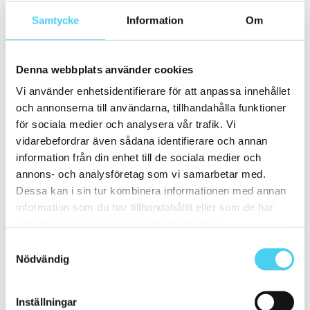
Samtycke
Information
Om
Enfärgad
Färg
Välj en eller flera färger:
Denna webbplats använder cookies
Vi använder enhetsidentifierare för att anpassa innehållet
Vit
och annonserna till användarna, tillhandahålla funktioner
för sociala medier och analysera vår trafik. Vi
Storlek
Filtrera efter storlek:
vidarebefordrar även sådana identifierare och annan
information från din enhet till de sociala medier och
24x24 cm
annons- och analysföretag som vi samarbetar med.
6x25 cm
Dessa kan i sin tur kombinera informationen med annan
Små (5 - 20 cm)
(1)
information som du har tillhandahållit eller som de har
ca 10x
(1)
ca 10x10 cm
(1)
samlat in när du har använt deras tjänster.
12x12 cm
(1)
Samtyckesval
Nödvändig
Sortera
Tyvärr gav sökningen inget resultat. Välj gärna en kategori nedan
Inställningar
eller gör om din sökning.