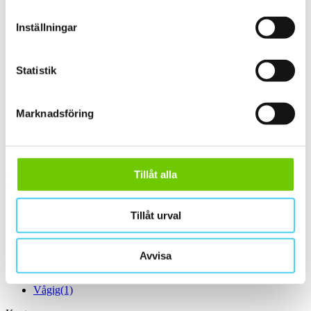
ca 60x10 cm
(1)
60x10 cm
(1)
Inställningar
ca 60x15 cm
(1)
60x15 cm
(1)
ca 60x20 cm
(2)
58x20 cm
(1)
Statistik
60x20 cm
(1)
ca 60x30 cm
(18)
55x33.3 cm
(1)
Marknadsföring
60x25 cm
(1)
60x30 cm
(16)
ca 60x60 cm
(1)
60x60 cm
(1)
Tillåt alla
Yta
Välj önskad yta:
Tillåt urval
Blank
(1)
Matt
(11)
Slät
(11)
Avvisa
Strukturerad
(1)
Polerad
(1)
Vågig
(1)