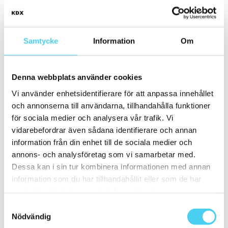
ca 30x
(42)
29.7x14.7 cm
(1)
ca 30x10 cm
(10)
30x7.5 cm
(2)
30x10 cm
(8)
Samtycke
Information
Om
ca 30x15 cm
(3)
30x15 cm
(3)
30x20 cm
(1)
ca 30x30 cm
(11)
Denna webbplats använder cookies
30x30 cm
(11)
Vi använder enhetsidentifierare för att anpassa innehållet
ca 30x60 cm
(16)
30x60 cm
(16)
och annonserna till användarna, tillhandahålla funktioner
ca 35x
(1)
för sociala medier och analysera vår trafik. Vi
33.3x55 cm
(1)
vidarebefordrar även sådana identifierare och annan
ca 40x
(8)
40x10 cm
(2)
information från din enhet till de sociala medier och
40x20 cm
(1)
annons- och analysföretag som vi samarbetar med.
40x25 cm
(5)
Dessa kan i sin tur kombinera informationen med annan
ca 45x
(1)
45x15 cm
(1)
information som du har tillhandahållit eller som de har
ca 50x
(4)
samlat in när du har använt deras tjänster.
50x25 cm
(3)
50x50 cm
(1)
Samtyckesval
Stora (60 - 120 cm)
(23)
Nödvändig
ca 60x
(23)