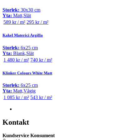
Storlek:
30x30 cm
Yta:
Matt,Slät
589 kr / m²
295 kr / m²
Kakel Materici Argilla
Storlek:
6x25 cm
Yta:
Blank,Slät
1 480 kr / m²
740 kr / m²
Klinker Colours White Matt
Storlek:
6x25 cm
Yta:
Matt,Vågig
1 085 kr / m²
543 kr / m²
Kontakt
Kundservice Konsument