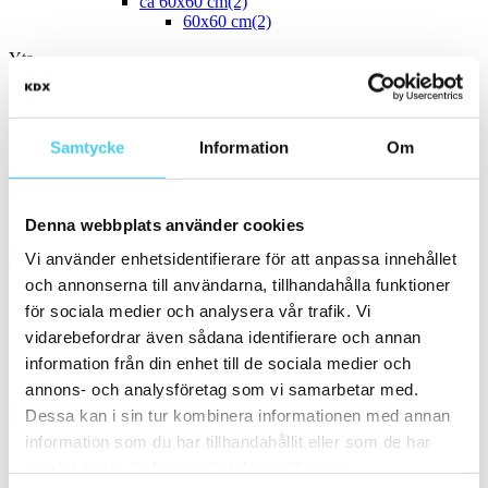
ca 60x60 cm
(2)
60x60 cm
(2)
Yta
Välj önskad yta:
Blank
(24)
Samtycke
Information
Om
Matt
(127)
Slät
(140)
Strukturerad
(5)
Vågig
(5)
Denna webbplats använder cookies
Kant
Vi använder enhetsidentifierare för att anpassa innehållet
Välj önskad kant på plattan:
och annonserna till användarna, tillhandahålla funktioner
för sociala medier och analysera vår trafik. Vi
Standard
(129)
vidarebefordrar även sådana identifierare och annan
Rakskuren
(20)
information från din enhet till de sociala medier och
Ojämn
(2)
annons- och analysföretag som vi samarbetar med.
Pris
Dessa kan i sin tur kombinera informationen med annan
Välj en eller flera prisgrupper:
information som du har tillhandahållit eller som de har
samlat in när du har använt deras tjänster.
m²