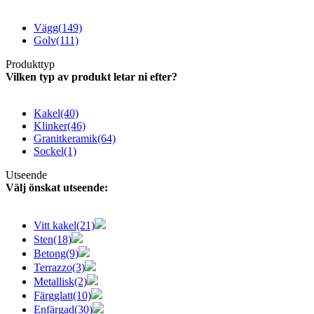
Vägg
(149)
Golv
(111)
Produkttyp
Vilken typ av produkt letar ni efter?
Kakel
(40)
Klinker
(46)
Granitkeramik
(64)
Sockel
(1)
Utseende
Välj önskat utseende:
Vitt kakel
(21)
Sten
(18)
Betong
(9)
Terrazzo
(3)
Metallisk
(2)
Färgglatt
(10)
Enfärgad
(30)