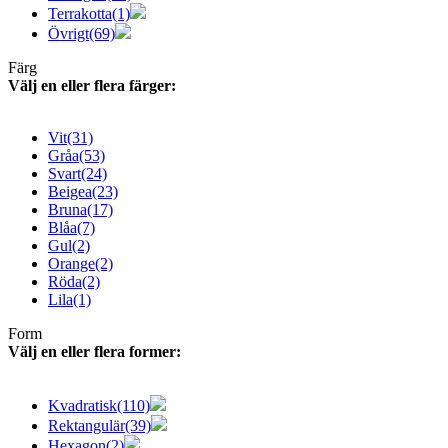
Terrakotta
(1)
Övrigt
(69)
Färg
Välj en eller flera färger:
Vit
(31)
Gråa
(53)
Svart
(24)
Beigea
(23)
Bruna
(17)
Blåa
(7)
Gul
(2)
Orange
(2)
Röda
(2)
Lila
(1)
Form
Välj en eller flera former:
Kvadratisk
(110)
Rektangulär
(39)
Hexagon
(2)