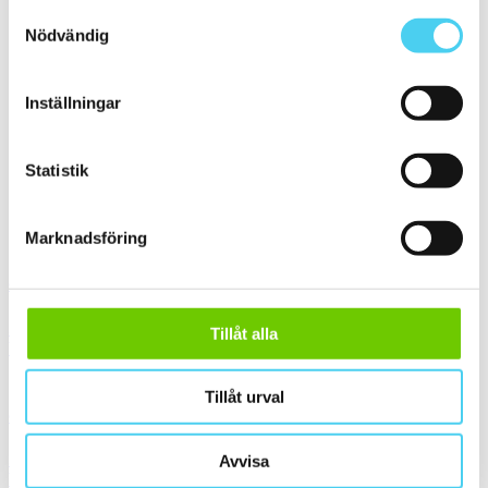
Samtyckesval
st
Nödvändig
0 till 100 kr
(2)
100 till 200 kr
(29)
200 till 300 kr
(29)
Inställningar
300 till 400 kr
(25)
400 till 600 kr
(52)
600 till 800 kr
(6)
Statistik
800 till 1000 kr
(7)
1000 till 1500 kr
(1)
Sortera
Marknadsföring
Granitkeramik 75120V 010010 Mosa Ultragres Global
Storlek:
10x10 cm
Tillåt alla
Yta:
Matt,Slät
955 kr / m²
478 kr / m²
Tillåt urval
Granitkeramik 75200V1010 Plain Ivory Black Plain Matt
Storlek:
10x10 cm
Avvisa
Yta:
Matt,Slät