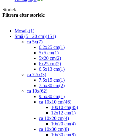
Storlek
Filtrera efter storlek:
Mosaik
(1)
Små (5 - 20 cm)
(151)
ca 5x
(7)
6.2x25 cm
(1)
5x5 cm
(1)
5x20 cm
(2)
6x25 cm
(2)
6.5x13 cm
(1)
ca 7.5x
(3)
7.5x15 cm
(1)
7.5x30 cm
(2)
ca 10x
(62)
9.5x30 cm
(1)
ca 10x10 cm
(46)
10x10 cm
(45)
12x12 cm
(1)
ca 10x20 cm
(4)
10x20 cm
(4)
ca 10x30 cm
(8)
10x30 cm
(8)