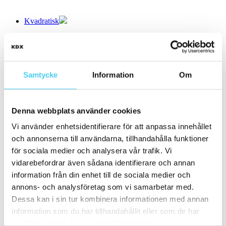
Kvadratisk
Storlek
Filtrera efter storlek:
Små (5 - 20 cm)
(110)
Samtycke
Information
Om
ca 5x
(1)
5x5 cm
(1)
ca 10x
(46)
ca 10x10 cm
(46)
Denna webbplats använder cookies
10x10 cm
(45)
Vi använder enhetsidentifierare för att anpassa innehållet
11x11 cm
12x12 cm
(1)
och annonserna till användarna, tillhandahålla funktioner
ca 15x
(41)
för sociala medier och analysera vår trafik. Vi
ca 15x15 cm
(41)
vidarebefordrar även sådana identifierare och annan
15x15 cm
(41)
ca 20x
(22)
information från din enhet till de sociala medier och
ca 20x20 cm
(22)
annons- och analysföretag som vi samarbetar med.
20x20 cm
(22)
Dessa kan i sin tur kombinera informationen med annan
Mellan (25 - 50 cm)
(13)
ca 30x
(12)
information som du har tillhandahållit eller som de har
ca 30x30 cm
(12)
samlat in när du har använt deras tjänster.